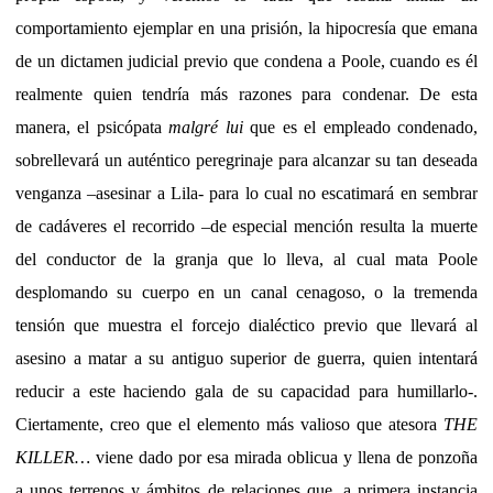
comportamiento ejemplar en una prisión, la hipocresía que emana
de un dictamen judicial previo que condena a Poole, cuando es él
realmente quien tendría más razones para condenar. De esta
manera, el psicópata
malgré lui
que es el empleado condenado,
sobrellevará un auténtico peregrinaje para alcanzar su tan deseada
venganza –asesinar a Lila- para lo cual no escatimará en sembrar
de cadáveres el recorrido –de especial mención resulta la muerte
del conductor de la granja que lo lleva, al cual mata Poole
desplomando su cuerpo en un canal cenagoso, o la tremenda
tensión que muestra el forcejo dialéctico previo que llevará al
asesino a matar a su antiguo superior de guerra, quien intentará
reducir a este haciendo gala de su capacidad para humillarlo-.
Ciertamente, creo que el elemento más valioso que atesora
THE
KILLER…
viene dado por esa mirada oblicua y llena de ponzoña
a unos terrenos y ámbitos de relaciones que, a primera instancia