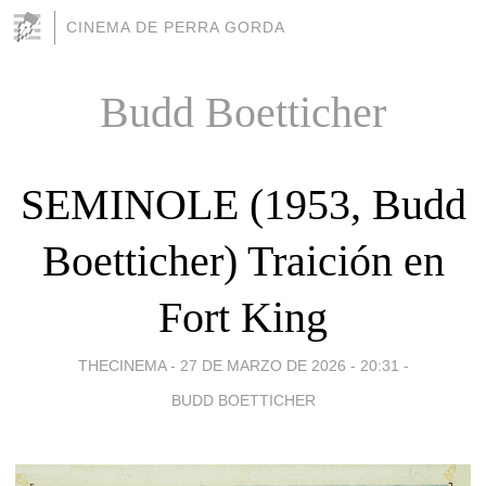
CINEMA DE PERRA GORDA
Budd Boetticher
SEMINOLE (1953, Budd
Boetticher) Traición en
Fort King
THECINEMA -
27 DE MARZO DE 2026 - 20:31
-
BUDD BOETTICHER