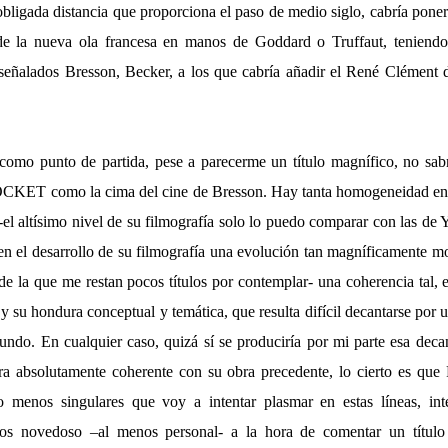
a obligada distancia que proporciona el paso de medio siglo, cabría poner 
 de la nueva ola francesa en manos de Goddard o Truffaut, teniendo
 señalados Bresson, Becker, a los que cabría añadir el René Clément
como punto de partida, pese a parecerme un título magnífico, no sab
CKET como la cima del cine de Bresson. Hay tanta homogeneidad en l
el altísimo nivel de su filmografía solo lo puedo comparar con las de
 en el desarrollo de su filmografía una evolución tan magníficamente m
de la que me restan pocos títulos por contemplar- una coherencia tal,
 y su hondura conceptual y temática, que resulta difícil decantarse por 
undo. En cualquier caso, quizá sí se produciría por mi parte esa deca
ra absolutamente coherente con su obra precedente, lo cierto es
 menos singulares que voy a intentar plasmar en estas líneas, int
s novedoso –al menos personal- a la hora de comentar un título 