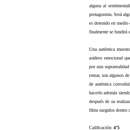
alguna al sentimental
protagonista. Será alg
es detenido en medio 
finalmente se fundirá 
Una auténtica muestra
asidero emocional que
por una suprarealidad
entrar, son algunos de
de auténtica convulsi
hacerlo además siendo
después de su realiz
films surgidos dentro d
Calificación:
4’5