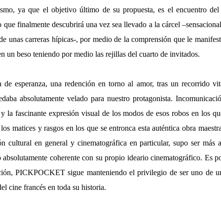
ismo, ya que el objetivo último de su propuesta, es el encuentro de
o que finalmente descubrirá una vez sea llevado a la cárcel –sensacion
de unas carreras hípicas-, por medio de la comprensión que le manifest
en un beso teniendo por medio las rejillas del cuarto de invitados.
 de esperanza, una redención en torno al amor, tras un recorrido vit
daba absolutamente velado para nuestro protagonista. Incomunicación
 y la fascinante expresión visual de los modos de esos robos en los q
 los matices y rasgos en los que se entronca esta auténtica obra maest
ón cultural en general y cinematográfica en particular, supo ser más
 absolutamente coherente con su propio ideario cinematográfico. Es po
ación, PICKPOCKET sigue manteniendo el privilegio de ser uno de u
el cine francés en toda su historia.