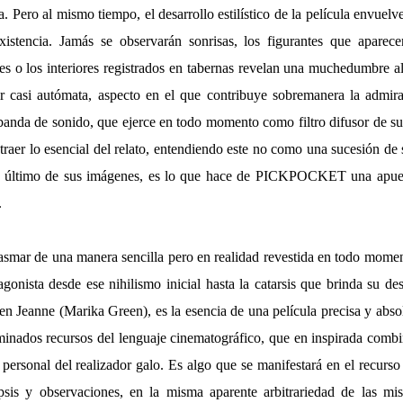
a. Pero al mismo tiempo, el desarrollo estilístico de la película envuel
existencia. Jamás se observarán sonrisas, los figurantes que apare
res o los interiores registrados en tabernas revelan una muchedumbre a
rir casi autómata, aspecto en el que contribuye sobremanera la admi
banda de sonido, que ejerce en todo momento como filtro difusor de sus
raer lo esencial del relato, entendiendo este no como una sucesión de
do último de sus imágenes, es lo que hace de PICKPOCKET una apue
.
asmar de una manera sencilla pero en realidad revestida en todo moment
gonista desde ese nihilismo inicial hasta la catarsis que brinda su d
en Jeanne (Marika Green), es la esencia de una película precisa y abs
minados recursos del lenguaje cinematográfico, que en inspirada combi
personal del realizador galo. Es algo que se manifestará en el recurs
psis y observaciones, en la misma aparente arbitrariedad de las mi