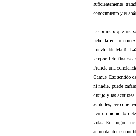
suficientemente trat
conocimiento y el anál
Lo primero que me sor
película en un contex
inolvidable Martín La
temporal de finales d
Francia una conciencia
Camus. Ese sentido osc
ni nadie, puede zafar
dibujo y las actitudes
actitudes, pero que re
–en un momento determ
vida-. En ninguna oc
acumulando, escondido