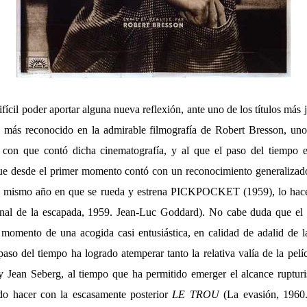
fícil poder aportar alguna nueva reflexión, ante uno de los títulos más 
l más reconocido en la admirable filmografía de Robert Bresson, un
s con que contó dicha cinematografía, y al que el paso del tiempo e
ue desde el primer momento contó con un reconocimiento generalizado
el mismo año en que se rueda y estrena PICKPOCKET (1959), lo hac
nal de la escapada, 1959.
Jean-Luc Goddard).
No cabe duda que el s
 momento de una acogida casi entusiástica, en calidad de adalid de 
paso del tiempo ha logrado atemperar tanto la relativa valía de la pel
Jean Seberg, al tiempo que ha permitido emerger el alcance rupturi
o hacer con la escasamente posterior
LE TROU
(La evasión, 1960.