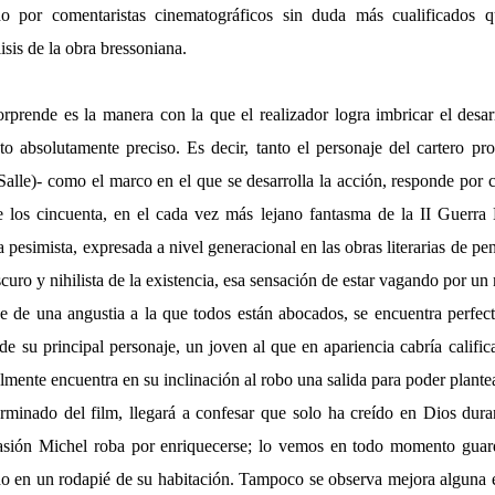
ado por comentaristas cinematográficos sin duda más cualificados 
isis de la obra bressoniana.
prende es la manera con la que el realizador logra imbricar el desar
to absolutamente preciso. Es decir, tanto el personaje del cartero pr
Salle)- como el marco en el que se desarrolla la acción, responde por 
e los cincuenta, en el cada vez más lejano fantasma de la II Guerr
 pesimista, expresada a nivel generacional en las obras literarias de p
uro y nihilista de la existencia, esa sensación de estar vagando por u
se de una angustia a la que todos están abocados, se encuentra perfect
 de su principal personaje, un joven al que en apariencia cabría calif
almente encuentra en su inclinación al robo una salida para poder plante
inado del film, llegará a confesar que solo ha creído en Dios dura
asión Michel roba por enriquecerse; lo vemos en todo momento guar
 en un rodapié de su habitación. Tampoco se observa mejora alguna e