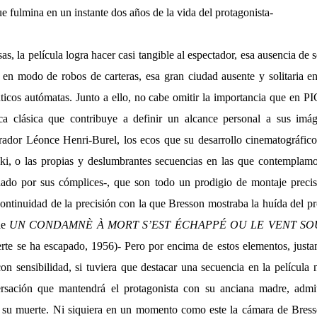
ue fulmina en un instante dos años de la vida del protagonista-
sas, la película logra hacer casi tangible al espectador, esa ausencia de 
 en modo de robos de carteras, esa gran ciudad ausente y solitaria en
ticos autómatas. Junto a ello, no cabe omitir la importancia que e
ca clásica que contribuye a definir un alcance personal a sus imá
rador Léonce Henri-Burel, los ecos que su desarrollo cinematográfic
ski, o las propias y deslumbrantes secuencias en las que contemplam
dado por sus cómplices-, que son todo un prodigio de montaje precis
ntinuidad de la precisión con la que Bresson mostraba la huída del pro
le
UN CONDAMNÈ À MORT S’EST ÉCHAPPÉ OU LE VENT SO
te se ha escapado, 1956)- Pero por encima de estos elementos, justa
on sensibilidad, si tuviera que destacar una secuencia en la película 
rsación que mantendrá el protagonista con su anciana madre, admi
e su muerte. Ni siquiera en un momento como este la cámara de Bres