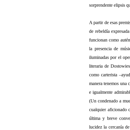
sorprendente elipsis q
A partir de esas premi
de rebeldía expresada
funcionan como autén
la presencia de músi
iluminadas por el ope
literaria de Dostowie
como carterista –ayu
manera tenemos una co
e igualmente admirab
(Un condenado a muer
cualquier aficionado c
última y breve conve
lucidez la cercanía d