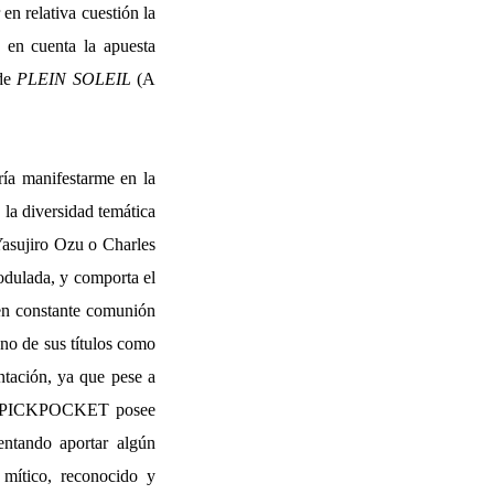
en relativa cuestión la
 en cuenta la apuesta
 de
PLEIN SOLEIL
(A
ría manifestarme en la
a diversidad temática
 Yasujiro Ozu o Charles
odulada, y comporta el
 en constante comunión
uno de sus títulos como
ntación, ya que pese a
 que PICKPOCKET posee
entando aportar algún
mítico, reconocido y