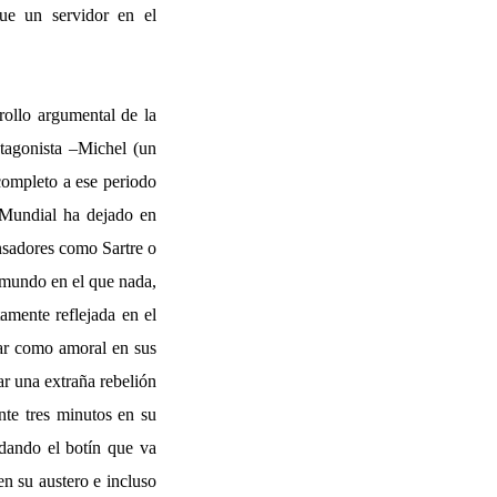
que un servidor en el
rollo argumental de la
otagonista –Michel (un
completo a ese periodo
a Mundial ha dejado en
ensadores como Sartre o
n mundo en el que nada,
amente reflejada en el
icar como amoral en sus
ar una extraña rebelión
nte tres minutos en su
dando el botín que va
n su austero e incluso