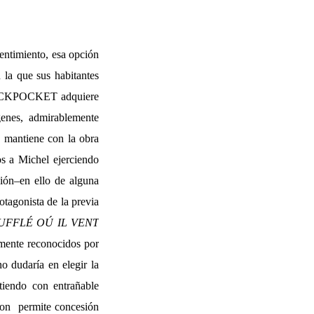
sentimiento, esa opción
 la que sus habitantes
n PICKPOCKET adquiere
genes, admirablemente
o mantiene con la obra
os a Michel ejerciendo
ión–en ello de alguna
tagonista de la previa
UFFLÉ OÚ IL VENT
mente reconocidos por
no dudaría en elegir la
tiendo con entrañable
son
permite concesión