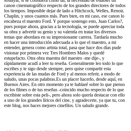
soslayar, si se considera como tal, la necesidad de establer un
canon cinematográfico respecto de los grandes directores de todos
los tiempos. Imposible dejar de lado a Hitchcock, Welles, Renoir,
Chaplin, y unos cuantos más. Pues bien, en mi caso, ese canon lo
encabeza el maestro Ford. Y porque sostengo esto, Juan Carlos?,
pues porque ahora, gracias a la tecnología, se puede apreciar toda
su obra y advertir su genio y su valentía en tratar los diversos
temas que abordara en su impresionante carrera. Tardaría mucho
en hacer una introducción adecuada a lo que el maestro, a mi
entender, genera como artista total, pasa que hace dos días pude
visionar por primera vez Tres Hombres Malos y quedé
estupefacto. Otra obra maestra del maestro -me dije-, y
rápidamente acudí a leer tu reseña. Generalmente leo todo lo que
escribes y te sigo desde siempre, pero quise compartir esta
experiencia de las mudas de Ford y al menos referir, a modo de
saludo, unas pocas palabras.Es un placer hacerlo, desde aquí, en
Buenos Aires. En otro momento ya te hablaré sobre lo que pienso
de los filmes o de tus reseñas -coincido mucho respecto de lo que
escribiste sobre esta peli-, pero ahora solo quería destacar con ello
a uno de los grandes líricos del cine, y agradecerte, ya que tu, con
este blog, nos haces mejores cinefilos. Un saludo grande.