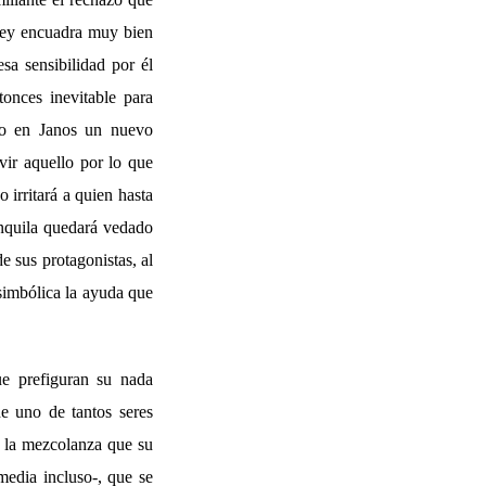
orey encuadra muy bien
sa sensibilidad por él
onces inevitable para
do en Janos un nuevo
vir aquello por lo que
so irritará a quien hasta
anquila quedará vedado
 sus protagonistas, al
simbólica la ayuda que
ue prefiguran su nada
de uno de tantos seres
n la mezcolanza que su
omedia incluso-, que se