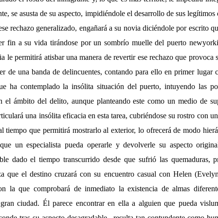
te, se asusta de su aspecto, impidiéndole el desarrollo de sus legítimos
se rechazo generalizado, engañará a su novia diciéndole por escrito q
er fin a su vida tirándose por un sombrío muelle del puerto newyor
ia le permitirá atisbar una manera de revertir ese rechazo que provoca 
er de una banda de delincuentes, contando para ello en primer lugar
e ha contemplado la insólita situación del puerto, intuyendo las p
n el ámbito del delito, aunque planteando este como un medio de sup
rticulará una insólita eficacia en esta tarea, cubriéndose su rostro con u
 al tiempo que permitirá mostrarlo al exterior, lo ofrecerá de modo hie
a que un especialista pueda operarle y devolverle su aspecto origin
ible dado el tiempo transcurrido desde que sufrió las quemaduras, 
za que el destino cruzará con su encuentro casual con Helen (Evely
on la que comprobará de inmediato la existencia de almas diferente
gran ciudad. Él parece encontrar en ella a alguien que pueda vislum
sconde tras su aspecto desagradable –resulta tan contundente como hum