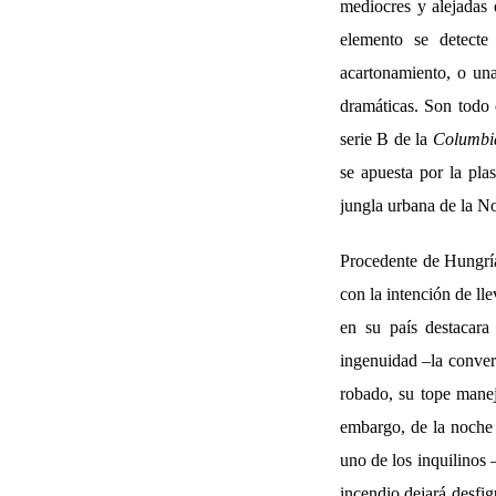
mediocres y alejadas
elemento se detecte
acartonamiento, o un
dramáticas. Son todo 
serie B de la
Columbi
se apuesta por la pla
jungla urbana de la N
Procedente de Hungría
con la intención de ll
en su país destacara
ingenuidad –la convers
robado, su tope manej
embargo, de la noche 
uno de los inquilinos 
incendio dejará desfig