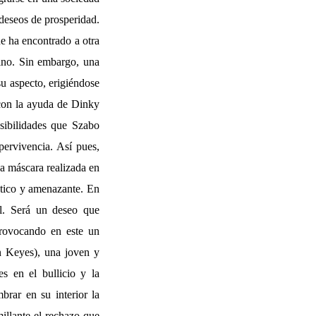
 deseos de prosperidad.
ue ha encontrado a otra
kino. Sin embargo, una
su aspecto, erigiéndose
 con la ayuda de Dinky
osibilidades que Szabo
ervivencia. Así pues,
na máscara realizada en
rático y amenazante. En
al. Será un deseo que
provocando en este un
n Keyes), una joven y
s en el bullicio y la
brar en su interior la
illante el rechazo que