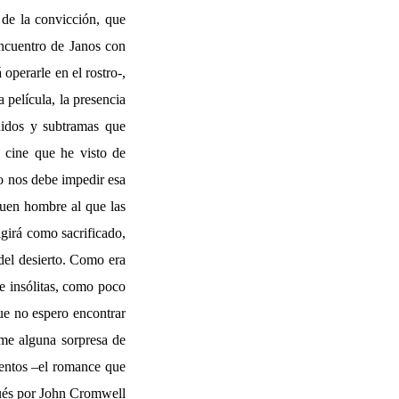
 de la convicción, que
encuentro de Janos con
 operarle en el rostro-,
 película, la presencia
nidos y subtramas que
l cine que he visto de
no nos debe impedir esa
buen hombre al que las
igirá como sacrificado,
del desierto. Como era
 e insólitas, como poco
e no espero encontrar
rme alguna sorpresa de
mentos –el romance que
pués por John Cromwell