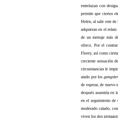
entrelazan con desigu
permite que ciertos e
Helen, al salir este de
adquieran en el relato
de un metraje más di
ofrece. Por el contra
Florey, así como ciert
creciente sensación d
circunstancias le impi
atado por los
gangste
de esperar, de nuevo e
después asumiría en l
en el seguimiento de 
moderado calado, como
viven los dos protago