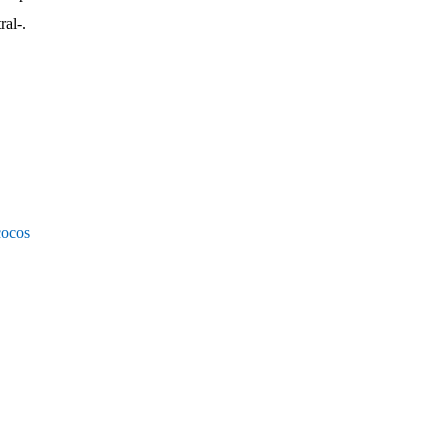
ral-.
cocos