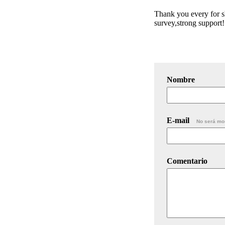
Thank you every for sha
survey,strong support!
Nombre
E-mail
No será mo
Comentario