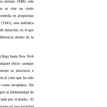
s sirenas, 1948)- este
en su cine un cierto
comedia en propuestas
(1941), una auténtica
 de duración, en el que
iferencia dentro de la
 llega hasta
New York
ualquier oficio –aunque
omento su inocencia e
ía al creer que ha sido
o como lavaplatos. Sin
or la arbitrariedad de
ctada por el dueño-. El
egrarse en una sociedad