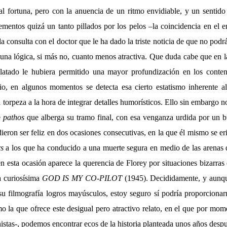
al fortuna, pero con la anuencia de un ritmo envidiable, y un sentido
lementos quizá un tanto pillados por los pelos –la coincidencia en el 
 la consulta con el doctor que le ha dado la triste noticia de que no podrá
 una lógica, si más no, cuanto menos atractiva. Que duda cabe que en la
latado le hubiera permitido una mayor profundización en los conte
rio, en algunos momentos se detecta esa cierto estatismo inherente a
a torpeza a la hora de integrar detalles humorísticos. Ello sin embargo 
e
pathos
que alberga su tramo final, con esa venganza urdida por un 
dieron ser feliz en dos ocasiones consecutivas, en la que él mismo se er
rs
a los que ha conducido a una muerte segura en medio de las arenas 
n esta ocasión aparece la querencia de Florey por situaciones bizarras
a curiosísima
GOD IS MY CO-PILOT
(1945). Decididamente, y aunqu
su filmografía logros mayúsculos, estoy seguro sí podría proporciona
 la que ofrece este desigual pero atractivo relato, en el que por mo
nistas-, podemos encontrar ecos de la historia planteada unos años des