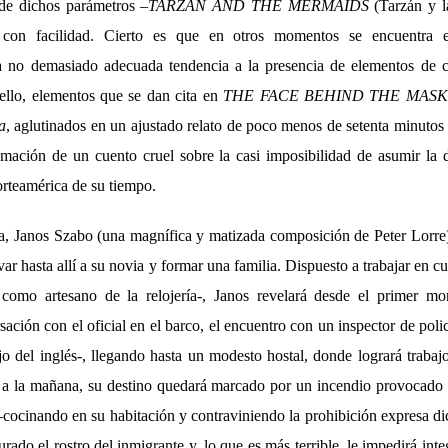
 de dichos parámetros –
TARZÁN AND THE MERMAIDS
(Tarzán y la
 con facilidad. Cierto es que en otros momentos se encuentra 
a no demasiado adecuada tendencia a la presencia de elementos de 
ello, elementos que se dan cita en
THE FACE BEHIND THE MASK
a
, aglutinados en un ajustado relato de poco menos de setenta minutos
smación de un cuento cruel sobre la casi imposibilidad de asumir la d
orteamérica de su tiempo.
, Janos Szabo (una magnífica y matizada composición de Peter Lorre)
evar hasta allí a su novia y formar una familia. Dispuesto a trabajar en c
 como artesano de la relojería-, Janos revelará desde el primer m
ación con el oficial en el barco, el encuentro con un inspector de polic
o del inglés-, llegando hasta un modesto hostal, donde logrará trabaj
a la mañana, su destino quedará marcado por un incendio provocado p
–cocinando en su habitación y contraviniendo la prohibición expresa di
urado el rostro del inmigrante y, lo que es más terrible, le impedirá int