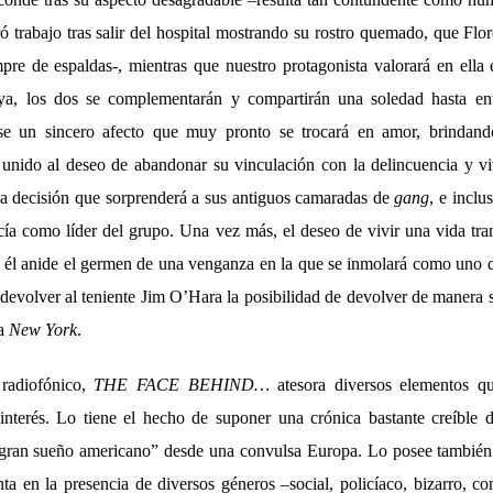
 trabajo tras salir del hospital mostrando su rostro quemado, que Fl
re de espaldas-, mientras que nuestro protagonista valorará en ella e
a, los dos se complementarán y compartirán una soledad hasta ent
ose un sincero afecto que muy pronto se trocará en amor, brindan
unido al deseo de abandonar su vinculación con la delincuencia y vi
a decisión que sorprenderá a sus antiguos camaradas de
gang
, e inclu
ercía como líder del grupo. Una vez más, el deseo de vivir una vida tr
 él anide el germen de una venganza en la que se inmolará como uno de
 devolver al teniente Jim O’Hara la posibilidad de devolver de manera 
 a
New York
.
 radiofónico,
THE FACE BEHIND…
atesora diversos elementos q
nterés. Lo tiene el hecho de suponer una crónica bastante creíble 
 “gran sueño americano” desde una convulsa Europa. Lo posee tambié
ta en la presencia de diversos géneros –social, policíaco, bizarro, c