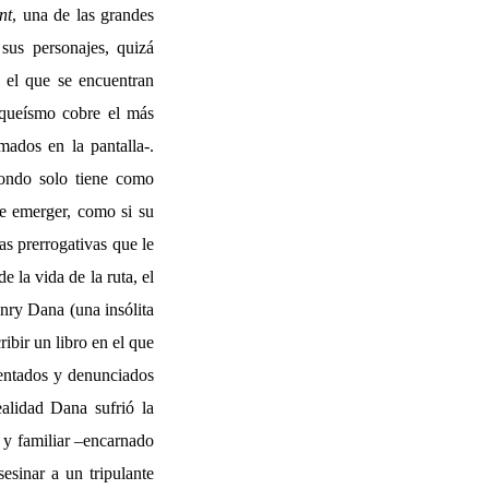
nt
, una de las grandes
sus personajes, quizá
 el que se encuentran
iqueísmo cobre el más
ados en la pantalla-.
fondo solo tiene como
de emerger, como si su
as prerrogativas que le
 la vida de la ruta, el
enry Dana (una insólita
ibir un libro en el que
sentados y denunciados
ealidad Dana sufrió la
 y familiar –encarnado
sinar a un tripulante