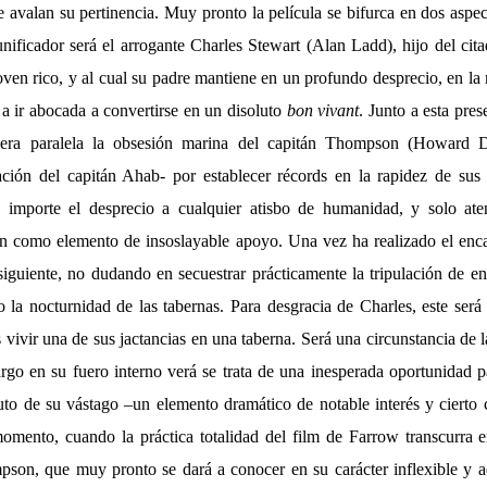
 avalan su pertinencia. Muy pronto la película se bifurca en dos aspect
nificador será el arrogante Charles Stewart (Alan Ladd), hijo del cit
joven rico, y al cual su padre mantiene en un profundo desprecio, en l
 a ir abocada a convertirse en un disoluto
bon vivant
. Junto a esta pres
ra paralela la obsesión marina del capitán Thompson (Howard 
ión del capitán Ahab- por establecer récords en la rapidez de sus 
 importe el desprecio a cualquier atisbo de humanidad, y solo at
ven como elemento de insoslayable apoyo. Una vez ha realizado el en
siguiente, no dudando en secuestrar prácticamente la tripulación de en
 la nocturnidad de las tabernas. Para desgracia de Charles, este será
s vivir una de sus jactancias en una taberna. Será una circunstancia de l
go en su fuero interno verá se trata de una inesperada oportunidad pa
to de su vástago –un elemento dramático de notable interés y cierto c
momento, cuando la práctica totalidad del film de Farrow transcurra en
on, que muy pronto se dará a conocer en su carácter inflexible y a