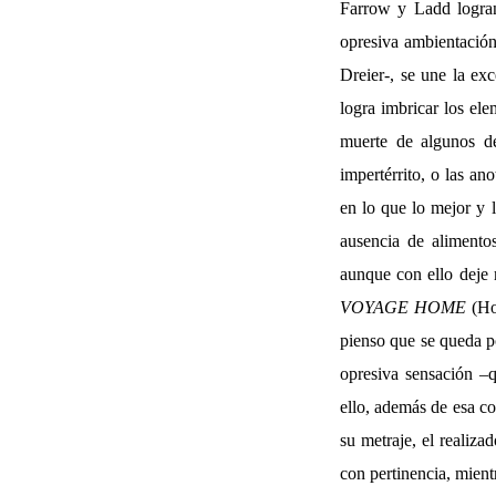
Farrow y Ladd logran
opresiva ambientación
Dreier-, se une la ex
logra imbricar los ele
muerte de algunos de
impertérrito, o las a
en lo que lo mejor y 
ausencia de alimentos
aunque con ello deje 
VOYAGE HOME
(Ho
pienso que se queda p
opresiva sensación –q
ello, además de esa co
su metraje, el realiza
con pertinencia, mient