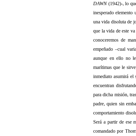
DAWN
(1942)-, lo que
inesperado elemento u
una vida disoluta de 
que la vida de este va
conoceremos de mane
empeñado –cual variac
aunque en ello no le
marítimas que le sir
inmediato asumirá el 
encuentran disfrutando
para dicha misión, tra
padre, quien sin embar
comportamiento disolu
Será a partir de ese 
comandado por Thomps