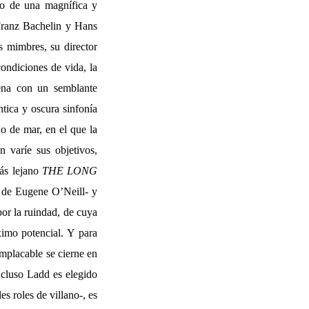
io de una magnífica y
 Franz Bachelin y Hans
s mimbres, su director
condiciones de vida, la
dena con un semblante
tica y oscura sinfonía
o de mar, en el que la
n varíe sus objetivos,
más lejano
THE LONG
 de Eugene O’Neill- y
or la ruindad, de cuya
ximo potencial. Y para
implacable se cierne en
incluso Ladd es elegido
s roles de villano-, es