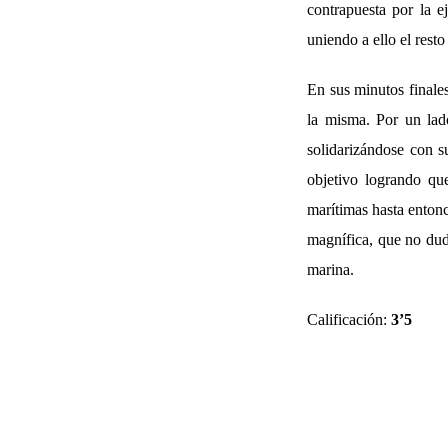
contrapuesta por la 
uniendo a ello el rest
En sus minutos finales
la misma. Por un lado
solidarizándose con s
objetivo logrando qu
marítimas hasta entonc
magnífica, que no dud
marina.
Calificación:
3’5