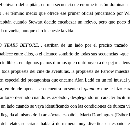
 el chivato del capitán, en una secuencia de enorme tensión dominada 
o-, el término medio que ofrece ese primer oficial (encarnado por W
capitán cuando Stewart decide encabezar un relevo, pero que poco de
a revuelta, aunque ello le cueste la vida.
O YEARS BEFORE…
estriban de un lado por el preciso trazado 
stablece entre ellos, o el alcance sombrío de todas sus secuencias -qu
scindibles- en algunos planos diurnos que contribuyen a despejar la te
o toda propuesta del cine de aventuras, la propuesta de Farrow muestra
 en especial del protagonista que encarna Alan Ladd en un rol inusual 
era, en donde apenas se encuentra presente el
glamour
que le hizo car
su torso desnudo cuando es azotado-, desplegando un carácter tacitur
r un lado cuando se vaya identificando con las condiciones de dureza vi
la llegada al mismo de la aristócrata española María Domínguez (Esther
del relato; su criada hablará de manera muy divertida en español en