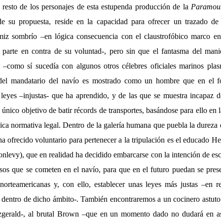
resto de los personajes de esta estupenda producción de la
Paramou
e su propuesta, reside en la capacidad para ofrecer un trazado de 
iz sombrío –en lógica consecuencia con el claustrofóbico marco en
r parte en contra de su voluntad-, pero sin que el fantasma del man
–como sí sucedía con algunos otros célebres oficiales marinos plasm
 del mandatario del navío es mostrado como un hombre que en el 
s leyes –injustas- que ha aprendido, y de las que se muestra incapaz 
l único objetivo de batir récords de transportes, basándose para ello en l
ica normativa legal. Dentro de la galería humana que puebla la dureza de
 ofrecido voluntario para pertenecer a la tripulación es el educado H
nlevy), que en realidad ha decidido embarcarse con la intención de escr
sos que se cometen en el navío, para que en el futuro puedan se pre
s norteamericanas y, con ello, establecer unas leyes más justas –en r
r dentro de dicho ámbito-. También encontraremos a un cocinero astuto
tzgerald-, al brutal Brown –que en un momento dado no dudará en ase