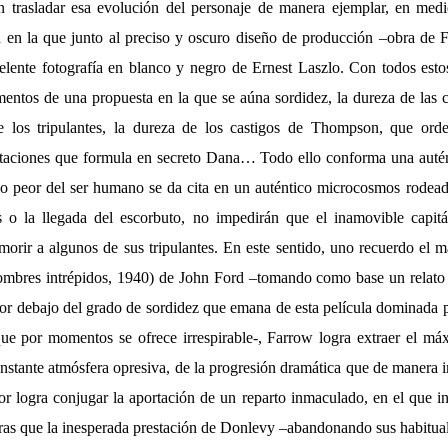
 trasladar esa evolución del personaje de manera ejemplar, en med
 en la que junto al preciso y oscuro diseño de producción –obra de
celente fotografía en blanco y negro de Ernest Laszlo. Con todos esto
mentos de una propuesta en la que se aúna sordidez, la dureza de las 
 los tripulantes, la dureza de los castigos de Thompson, que or
notaciones que formula en secreto Dana… Todo ello conforma una autén
lo peor del ser humano se da cita en un auténtico microcosmos rodead
 o la llegada del escorbuto, no impedirán que el inamovible capitá
morir a algunos de sus tripulantes. En este sentido, uno recuerdo el 
mbres intrépidos, 1940) de John Ford –tomando como base un relato
or debajo del grado de sordidez que emana de esta película dominada p
ue por momentos se ofrece irrespirable-, Farrow logra extraer el má
nstante atmósfera opresiva, de la progresión dramática que de manera 
dor logra conjugar la aportación de un reparto inmaculado, en el que 
ras que la inesperada prestación de Donlevy –abandonando sus habituale