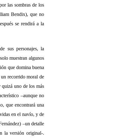
por las sombras de los
illiam Bendix), que no
spués se rendirá a la
de sus personajes, la
e solo muestran algunos
nsión que domina buena
 un recorrido moral de
y quizá uno de los más
acterístico –aunque no
no, que encontrará una
vidas en el navío, y de
 Fernández) –un detalle
 la versión original-.