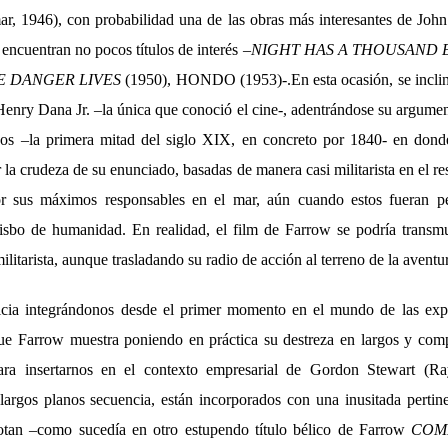
ar, 1946), con probabilidad una de las obras más interesantes de John
 encuentran no pocos títulos de interés –
NIGHT HAS A THOUSAND 
 DANGER LIVES
(1950), HONDO (1953)-.En esta ocasión, se inclin
Henry Dana Jr. –la única que conoció el cine-, adentrándose su argumen
os –la primera mitad del siglo XIX, en concreto por 1840- en donde
 la crudeza de su enunciado, basadas de manera casi militarista en el re
r sus máximos responsables en el mar, aún cuando estos fueran pe
tisbo de humanidad. En realidad, el film de Farrow se podría transm
ilitarista, aunque trasladando su radio de acción al terreno de la aventu
icia integrándonos desde el primer momento en el mundo de las expo
que Farrow muestra poniendo en práctica su destreza en largos y com
ara insertarnos en el contexto empresarial de Gordon Stewart (Ra
largos planos secuencia, están incorporados con una inusitada pertin
notan –como sucedía en otro estupendo título bélico de Farrow
COM