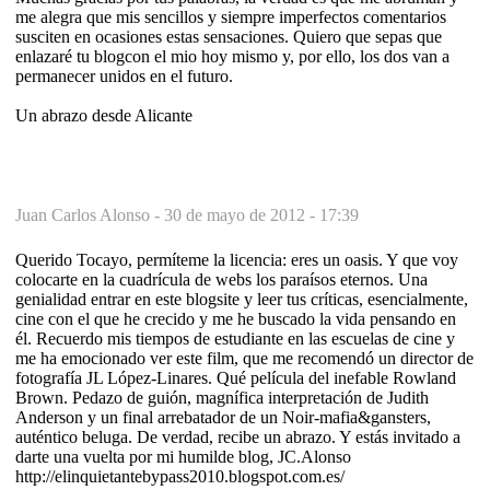
me alegra que mis sencillos y siempre imperfectos comentarios
susciten en ocasiones estas sensaciones. Quiero que sepas que
enlazaré tu blogcon el mio hoy mismo y, por ello, los dos van a
permanecer unidos en el futuro.
Un abrazo desde Alicante
Juan Carlos Alonso -
30 de mayo de 2012 - 17:39
Querido Tocayo, permíteme la licencia: eres un oasis. Y que voy
colocarte en la cuadrícula de webs los paraísos eternos. Una
genialidad entrar en este blogsite y leer tus críticas, esencialmente,
cine con el que he crecido y me he buscado la vida pensando en
él. Recuerdo mis tiempos de estudiante en las escuelas de cine y
me ha emocionado ver este film, que me recomendó un director de
fotografía JL López-Linares. Qué película del inefable Rowland
Brown. Pedazo de guión, magnífica interpretación de Judith
Anderson y un final arrebatador de un Noir-mafia&gansters,
auténtico beluga. De verdad, recibe un abrazo. Y estás invitado a
darte una vuelta por mi humilde blog, JC.Alonso
http://elinquietantebypass2010.blogspot.com.es/