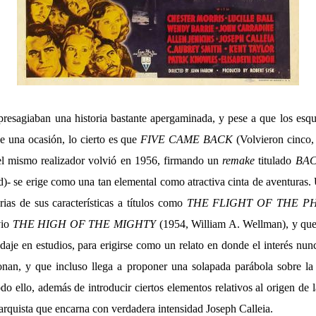
resagiaban una historia bastante apergaminada, y pese a que los es
e una ocasión, lo cierto es que
FIVE CAME BACK
(Volvieron cinco,
 el mismo realizador volvió en 1956, firmando un
remake
titulado
BAC
ad)- se erige como una tan elemental como atractiva cinta de aventuras
rias de sus características a títulos como
THE FLIGHT OF THE P
vio
THE HIGH OF THE MIGHTY
(1954, William A. Wellman), y que
aje en estudios, para erigirse como un relato en donde el interés nunc
onan, y que incluso llega a proponer una solapada parábola sobre la 
o ello, además de introducir ciertos elementos relativos al origen de 
arquista que encarna con verdadera intensidad Joseph Calleia.