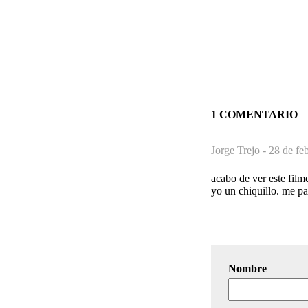
1 COMENTARIO
Jorge Trejo -
28 de fe
acabo de ver este film
yo un chiquillo. me p
Nombre