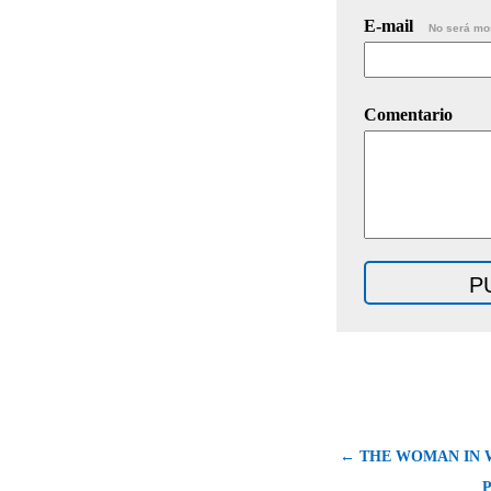
E-mail
No será mo
Comentario
← THE WOMAN IN W
P