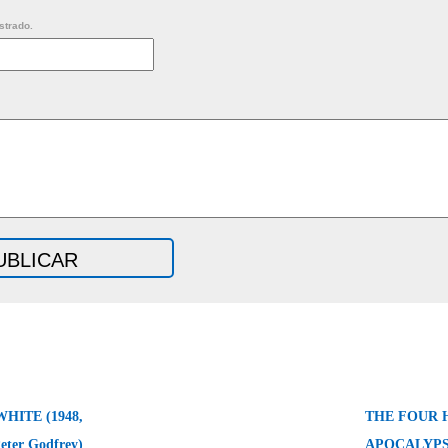
strado.
HITE (1948,
THE FOUR 
eter Godfrey)
APOCALYPSE 