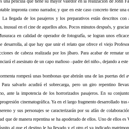
s una película que tiene su mayor valedor en la realización de John F
otable impronta como narrador, y que en este caso concreto tiene una 
 La llegada de los pasajeros y los preparativos están descritos con
, inusual en el cine de aquellos años. Pocos minutos después, y gracias
suraca en calidad de operador de fotografía, se logran unos eficaces
e desarrolla, al que hay que unir el relato que ofrece el viejo Profe
cciones de cabeza realizada por los jíbaro. Para acabar de rematar un
unciará el asesinato de un capo mafioso –padre del niño-, dejando a este
tormenta romperá unas bombonas que abrirán una de las puertas del a
. Para salvarlo acudirá el sobrecarga, pero un giro repentino lleva
o, ante la impotencia de los horrorizados pasajeros. En su conjunt
ogresión cinematográfica. Ya en el largo fragmento desarrollado tras el
sereno y sus personajes se caracterizarán por su afán de colaboración
ad que de manera repentina se ha apoderado de ellos. Uno de ellos es V
hóspito al que el destino le ha llevado y el otro el ya indicado matrimo