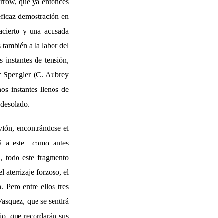
arrow, que ya entonces
eficaz demostración en
 acierto y una acusada
 también a la labor del
 instantes de tensión,
sor Spengler (C. Aubrey
os instantes llenos de
 desolado.
vión, encontrándose el
rá a este –como antes
o, todo este fragmento
 aterrizaje forzoso, el
. Pero entre ellos tres
asquez, que se sentirá
nio, que recordarán sus