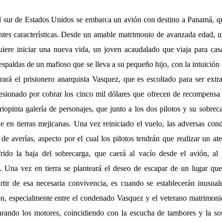
el sur de Estados Unidos se embarca un avión con destino a Panamá, q
entes características. Desde un amable matrimonio de avanzada edad, u
ere iniciar una nueva vida, un joven acaudalado que viaja para cas
aespaldas de un mafioso que se lleva a su pequeño hijo, con la intuición 
rará el prisionero anarquista Vasquez, que es escoltado para ser ext
esionado por cobrar los cinco mil dólares que ofrecen de recompensa
iopinta galería de personajes, que junto a los dos pilotos y su sobreca
je en tierras mejicanas. Una vez reiniciado el vuelo, las adversas con
 de averías, aspecto por el cual los pilotos tendrán que realizar un at
rido la baja del sobrecarga, que caerá al vacío desde el avión, al
. Una vez en tierra se planteará el deseo de escapar de un lugar que
rtir de esa necesaria convivencia, es cuando se establecerán inusuale
ción, especialmente entre el condenado Vasquez
y el veterano matrimoni
arando los motores, coincidiendo con la escucha de tambores y la so