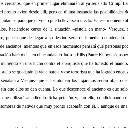
rios cercanos, que en primer lugar eliminarán al ya señalado Crimp. L
l propio avión desde allí, pero en última instancia las posibilidades
pulantes para que el vuelo pueda llevarse a efecto. En ese momento af
ellos, haciéndose cargo de la situación –pistola en mano- Vasquez,
se, puesto que de llegar a su destino sería de inmediato condenado. 
 de ancianos, mientras que en esos momentos pensará qué personas po
ración hará mella en el acaudalado Judson Ellis (Patric Knowles), aspe
, muriendo en una lucha contra el anarquista que ha tomado el mando.
l suelo se quedarán la vieja pareja y ese terrorista que ha logrado encauz
señalará a Vasquez que si los atrapan los lugareños serían objeto de t
 sin que ellos se den cuenta. Lo que desconoce el anciano es que solo 
r, que utilizará atendiendo dicha petición y, con ello, condicionando 
re sombras de nativos que muy pronto acabarán con él… aunque de un