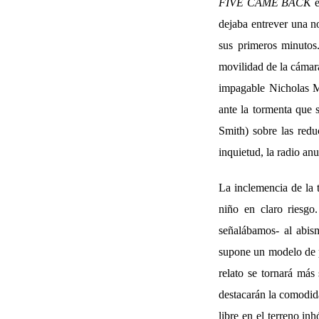
FIVE CAME BACK
e
dejaba entrever una n
sus primeros minutos.
movilidad de la cámara
impagable Nicholas Mu
ante la tormenta que s
Smith) sobre las redu
inquietud, la radio an
La inclemencia de la 
niño en claro riesgo
señalábamos- al abism
supone un modelo de pr
relato se tornará más 
destacarán la comodid
libre en el terreno in