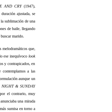
E AND CRY
(1947),
 duración ajustada, se
n la sublimación de una
ones de baile, llegando
e buscar marido.
es melodramáticos que,
ndo ese inequívoco
look
os y contrapicados, en
ue contemplamos a las
 formulación aunque un
 NIGHT & SUNDAY
or el contrario, muy
 anunciaba una mirada
o más sumisa en torno a