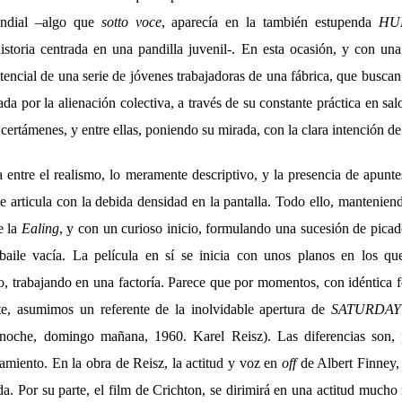
undial –algo que
sotto voce
, aparecía en la también estupenda
HU
storia centrada en una pandilla juvenil-. En esta ocasión, y con una
stencial de una serie de jóvenes trabajadoras de una fábrica, que busca
ada por la alienación colectiva, a través de su constante práctica en sal
n certámenes, y entre ellas, poniendo su mirada, con la clara intención d
 entre el realismo, lo meramente descriptivo, y la presencia de apunt
se articula con la debida densidad en la pantalla. Todo ello, mantenie
e la
Ealing
, y con un curioso inicio, formulando una sucesión de picad
baile vacía. La película en sí se inicia con unos planos en los q
ato, trabajando en una factoría. Parece que por momentos, con idéntica
e, asumimos un referente de la inolvidable apertura de
SATURDAY
oche, domingo mañana, 1960. Karel Reisz). Las diferencias son, p
eamiento. En la obra de Reisz, la actitud y voz en
off
de Albert Finney,
a. Por su parte, el film de Crichton, se dirimirá en una actitud much