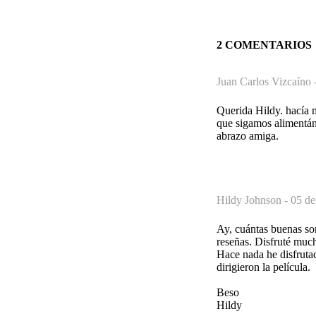
2 COMENTARIOS
Juan Carlos Vizcaíno 
Querida Hildy. hacía 
que sigamos alimentánd
abrazo amiga.
Hildy Johnson -
05 de
Ay, cuántas buenas sor
reseñas. Disfruté muc
Hace nada he disfrutad
dirigieron la película.
Beso
Hildy