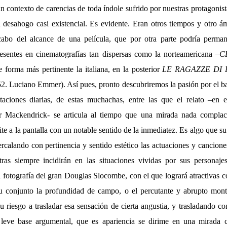
n contexto de carencias de toda índole sufrido por nuestras protagonis
un desahogo casi existencial. Es evidente. Eran otros tiempos y otro 
bo del alcance de una película, que por otra parte podría perma
resentes en cinematografías tan dispersas como la norteamericana –
C
forma más pertinente la italiana, en la posterior
LE RAGAZZE DI 
2. Luciano Emmer). Así pues, pronto descubriremos la pasión por el b
itaciones diarias, de estas muchachas, entre las que el relato –en 
r Mackendrick- se articula al tiempo que una mirada nada complac
ite a la pantalla con un notable sentido de la inmediatez. Es algo que su 
rcalando con pertinencia y sentido estético las actuaciones y cancion
tras siempre incidirán en las situaciones vividas por sus personaj
 fotografía del gran Douglas Slocombe, con el que logrará atractivas c
u conjunto la profundidad de campo, o el percutante y abrupto mont
 riesgo a trasladar esa sensación de cierta angustia, y trasladando c
ta leve base argumental, que es apariencia se dirime en una mirada