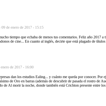
-
09 de enero de 2017 - 15:15
mucho tiempo que echaba de menos tus comentarios. Feliz año 2017 a tí
onos de cine... En cuanto al inglés, decirte que está plagado de título
 enero de 2017 - 16:00
presas dan los estudios Ealing... y cuánto me queda por conocer. Por ej
hísimo de Oro en barras (además de descubrir de pasada el rostro de A
o de Al morir la noche, donde también está Crichton presente entre los