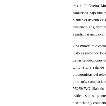
tras la II Guerra M
camuflada bajo una hi
plantea el devenir exi
existencia gris, domin
a participar incluso e
Una mirada que oscila
justo es reconocerlo, 
de las producciones d
torno a una sala de 
protagonistas del rel
tono más complacient
MORNING
(Sábado n
evidentes en su plant
distanciada y combatid