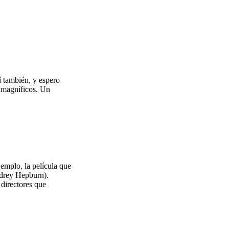
 también, y espero
s magníficos. Un
emplo, la película que
udrey Hepburn).
 directores que