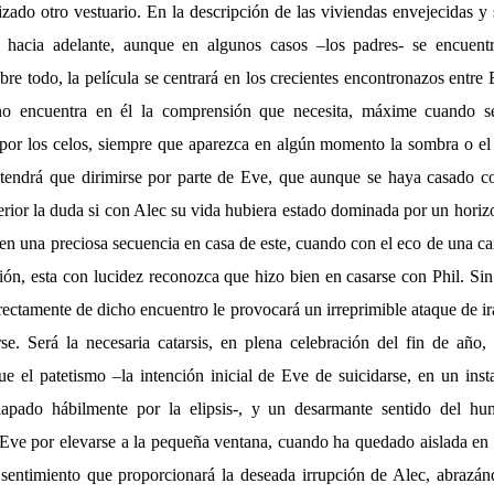
izado otro vestuario. En la descripción de las viviendas envejecidas 
 hacia adelante, aunque en algunos casos –los padres- se encuent
bre todo, la película se centrará en los crecientes encontronazos entre 
 no encuentra en él la comprensión que necesita, máxime cuando s
por los celos, siempre que aparezca en algún momento la sombra o e
tendrá que dirimirse por parte de Eve, que aunque se haya casado c
erior la duda si con Alec su vida hubiera estado dominada por un horiz
 en una preciosa secuencia en casa de este, cuando con el eco de una c
nión, esta con lucidez reconozca que hizo bien en casarse con Phil. S
irectamente de dicho encuentro le provocará un irreprimible ataque de 
se. Será la necesaria catarsis, en plena celebración del fin de año
que el patetismo –la intención inicial de Eve de suicidarse, en un ins
lapado hábilmente por la elipsis-, y un desarmante sentido del hu
 Eve por elevarse a la pequeña ventana, cuando ha quedado aislada en 
 sentimiento que proporcionará la deseada irrupción de Alec, abrazá