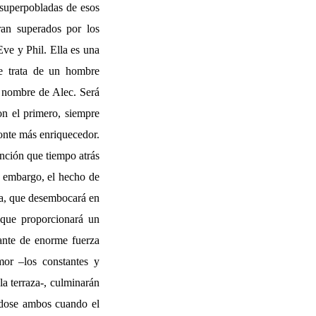
y superpobladas de esos
ran superados por los
Eve y Phil. Ella es una
e trata de un hombre
l nombre de Alec. Será
on el primero, siempre
onte más enriquecedor.
anción que tiempo atrás
in embargo, el hecho de
ira, que desembocará en
, que proporcionará un
tante de enorme fuerza
mor –los constantes y
la terraza-, culminarán
ndose ambos cuando el