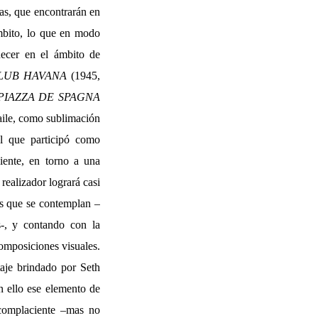
tas, que encontrarán en
ámbito, lo que en modo
necer en el ámbito de
LUB HAVANA
(1945,
PIAZZA DE SPAGNA
aile, como sublimación
el que participó como
iente, en torno a una
realizador logrará casi
es que se contemplan –
es-, y contando con la
omposiciones visuales.
aje brindado por Seth
on ello ese elemento de
 complaciente –mas no