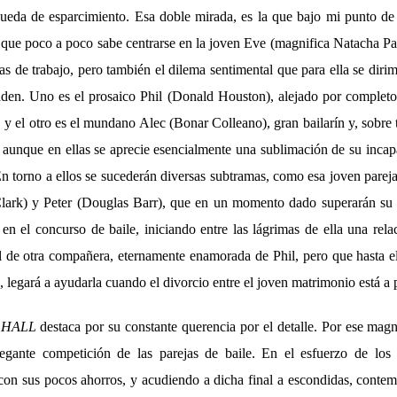
queda de esparcimiento. Esa doble mirada, es la que bajo mi punto de v
 que poco a poco sabe centrarse en la joven Eve (magnifica Natacha Par
s de trabajo, pero también el dilema sentimental que para ella se dirimi
den. Uno es el prosaico Phil (Donald Houston), alejado por completo
, y el otro es el mundano Alec (Bonar Colleano), gran bailarín y, sobre 
, aunque en ellas se aprecie esencialmente una sublimación de su incap
En torno a ellos se sucederán diversas subtramas, como esa joven parej
lark) y Peter (Douglas Barr), que en un momento dado superarán su 
n el concurso de baile, iniciando entre las lágrimas de ella una rela
l de otra compañera, eternamente enamorada de Phil, pero que hasta 
, legará a ayudarla cuando el divorcio entre el joven matrimonio está a 
 HALL
destaca por su constante querencia por el detalle. Por ese magn
egante competición de las parejas de baile. En el esfuerzo de los
con sus pocos ahorros, y acudiendo a dicha final a escondidas, cont