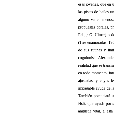
esas jóvenes, que en u
las pistas de bailes 
alguno va en menosca
propuestas corales, p
Edagr G. Ulmer) o de 
(Tres enamoradas, 195
de sus rutinas y lim
coguionista Alexande
realidad que se transm
en todo momento, inte
ajustadas, y cuyas le
impagable ayuda de la
También potenciará s
Holt, que ayuda por su
angustia vital, a es