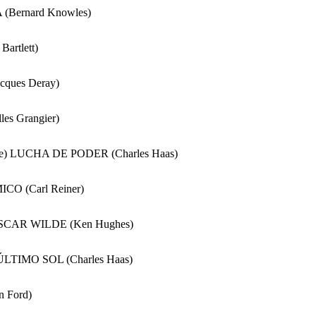
(Bernard Knowles)
Bartlett)
ques Deray)
lles Grangier)
ne) LUCHA DE PODER (Charles Haas)
ICO (Carl Reiner)
SCAR WILDE (Ken Hughes)
L ÚLTIMO SOL (Charles Haas)
 Ford)