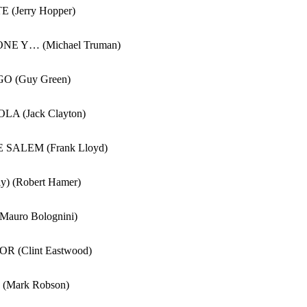
(Jerry Hopper)
E Y… (Michael Truman)
GO (Guy Green)
A (Jack Clayton)
ALEM (Frank Lloyd)
ly) (Robert Hamer)
uro Bolognini)
 (Clint Eastwood)
Mark Robson)