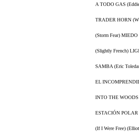
A TODO GAS (Eddie 
TRADER HORN (W. 
(Storm Fear) MIED
(Slightly French) 
SAMBA (Eric Toledan
EL INCOMPRENDIDO 
INTO THE WOODS (R
ESTACIÓN POLAR C
(If I Were Free) (Elli