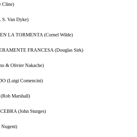
Cline)
S. Van Dyke)
O EN LA TORMENTA (Cornel Wilde)
LIGERAMENTE FRANCESA (Douglas Sirk)
o & Olivier Nakache)
(Luigi Comencini)
ob Marshall)
EBRA (John Sturges)
ot Nugent)