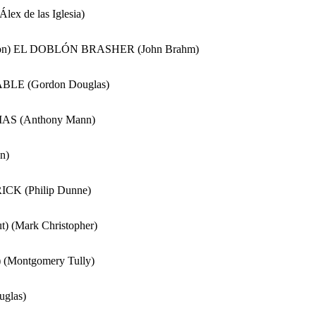
x de las Iglesia)
loon) EL DOBLÓN BRASHER (John Brahm)
E (Gordon Douglas)
S (Anthony Mann)
on)
CK (Philip Dunne)
ut) (Mark Christopher)
) (Montgomery Tully)
glas)