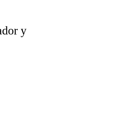
ador y
o