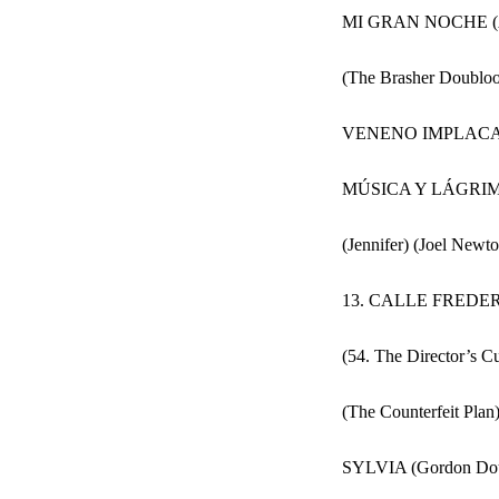
MI GRAN NOCHE (Ále
(The Brasher Doub
VENENO IMPLACABL
MÚSICA Y LÁGRIMA
(Jennifer) (Joel Newt
13. CALLE FREDERI
(54. The Director’s C
(The Counterfeit Plan
SYLVIA (Gordon Dou