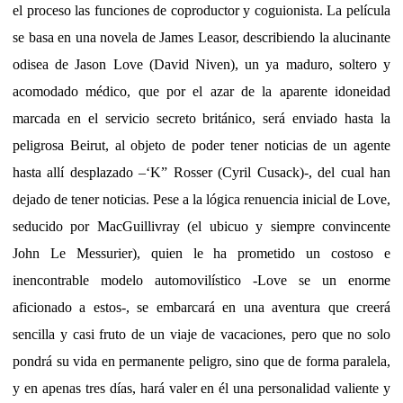
el proceso las funciones de coproductor y coguionista. La película
se basa en una novela de James Leasor, describiendo la alucinante
odisea de Jason Love (David Niven), un ya maduro, soltero y
acomodado médico, que por el azar de la aparente idoneidad
marcada en el servicio secreto británico, será enviado hasta la
peligrosa Beirut, al objeto de poder tener noticias de un agente
hasta allí desplazado –‘K” Rosser (Cyril Cusack)-, del cual han
dejado de tener noticias. Pese a la lógica renuencia inicial de Love,
seducido por MacGuillivray (el ubicuo y siempre convincente
John Le Messurier), quien le ha prometido un costoso e
inencontrable modelo automovilístico -Love se un enorme
aficionado a estos-, se embarcará en una aventura que creerá
sencilla y casi fruto de un viaje de vacaciones, pero que no solo
pondrá su vida en permanente peligro, sino que de forma paralela,
y en apenas tres días, hará valer en él una personalidad valiente y