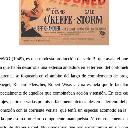
ONED
(1949), es una modesta producción de serie B, que avala el buen
ue había desarrolla una extensa andadura en el terreno del cortometr
cuarenta, se foguearía en el ámbito del largo de complemento de pro
iegel, Richard Fleischer, Robert Wise… Una escuela que le faculta
specialmente de aquellos que combinaban acción y tensión. En este cas
ajes, parte de varias premisas fácilmente detectables en el terreno del 
conexión con la corriente verista, que tenía un especial acomodo en l
 la que asoma un claro componente maniqueísta. Y, como elemento má
texto de drama social. No olvidemos que nos encontramos en un con