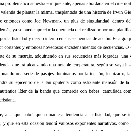
na problemática siniestra e inquietante, apenas abordada en el cine no
 valentía de plantar la misma, trasplantada de una historia de Irwin Gie
 entonces como Joe Newman-, un plus de singularidad, dentro del 
emás, ya se puede apreciar la querencia del realizador por una planifica
 por la fisicidad y nervio interno en sus secuencias de acción. Es algo qu
por cortantes y entonces novedosos encadenamientos de secuencias. O 
te de su metraje, adquiriendo en sus secuencias más logradas, una 
encia que irá alcanzando una notable temperatura, según se vaya in
onando una serie de pasajes dominados por la tensión, lo bizarro, la 
ndrá su epicentro de la tan opulenta como asfixiante mansión de la 
auténtica líder de la banda que comercia con bebes, camuflada co
ristiana.
e, a la que habrá que sumar esa tendencia a la fisicidad, que se ir
y que en esta ocasión tendrá valiosos exponentes narrativos, como l