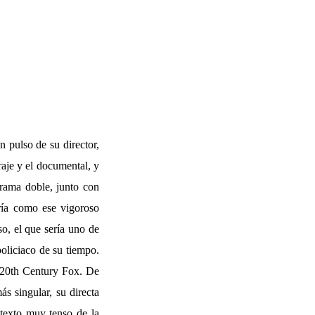
 pulso de su director,
aje y el documental, y
grama doble, junto con
ría como ese vigoroso
o, el que sería uno de
policiaco de su tiempo.
a 20th Century Fox. De
s singular, su directa
texto muy tenso de la