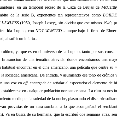
ounidense, en un temporal receso de la Caza de Brujas de McCarthy,
mbito de la serie B, exponentes tan representativos como
BORDE
 LAWLESS
(1950, Joseph Losey), sin olvidar que ese mismo 1949, po
uieta Ida Lupino, con
NOT WANTED
-aunque bajo la firma de Elmer 
d, al sufrir un infarto-.
o último, ya que es en el universo de la Lupino, tanto por sus constan
 la asunción de una temática atrevida, donde encontramos una mayo
s habitual encontrar en el cine americano, una película que centre su
m
n la sociedad americana. De entrada, y asumiendo ese tono de crónica v
con una voz en
off
, encargada de señalar al espectador el elemento de hi
a establecerse en cualquier población norteamericana. La cámara nos int
ento medio, en la soledad de la noche, plasmando el discurrir solitario
van provistas de un aura sombría, a lo que acompañará el semblant
). Va en busca de su hermana, que la escribió dos semanas atrás, se