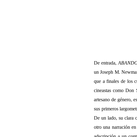
De entrada,
ABAND
un Joseph M. Newman q
que a finales de los 
cineastas como Don S
artesano de género, e
sus primeros largometr
De un lado, su clara 
otro una narración en
adscripción a un con