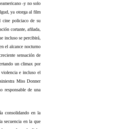
rteamericano -y no solo
lgud, ya otorga al film
cine policiaco de su
ción cortante, afilada,
e incluso se percibirá,
en el alcance nocturno
creciente sensación de
sertando un climax por
violencia e incluso el
siniestra Miss Donner
mo responsable de una
ía consolidando en la
a secuencia en la que