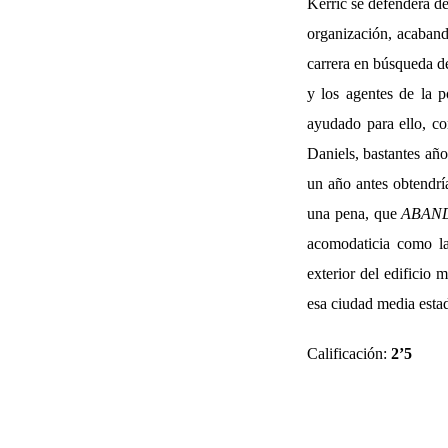
Kerric se defenderá de
organización, acabando
carrera en búsqueda de
y los agentes de la p
ayudado para ello, co
Daniels, bastantes añ
un año antes obtendrí
una pena, que
ABAN
acomodaticia como la
exterior del edificio 
esa ciudad media esta
Calificación:
2’5