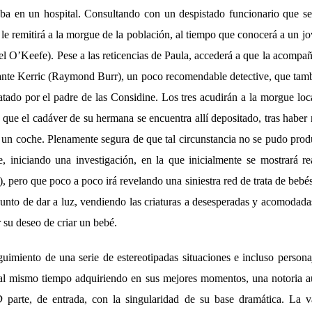
ba en un hospital. Consultando con un despistado funcionario que s
e le remitirá a la morgue de la población, al tiempo que conocerá a un jo
l O’Keefe). Pese a las reticencias de Paula, accederá a que la acompañ
ante Kerric (Raymond Burr), un poco recomendable detective, que tamb
ratado por el padre de las Considine. Los tres acudirán a la morgue lo
que el cadáver de su hermana se encuentra allí depositado, tras haber
en un coche. Plenamente segura de que tal circunstancia no se pudo pro
, iniciando una investigación, en la que inicialmente se mostrará rea
 pero que poco a poco irá revelando una siniestra red de trata de bebés,
unto de dar a luz, vendiendo las criaturas a desesperadas y acomodada
 su deseo de criar un bebé.
uimiento de una serie de estereotipadas situaciones e incluso personaj
al mismo tiempo adquiriendo en sus mejores momentos, una notoria a
D
parte, de entrada, con la singularidad de su base dramática. La va