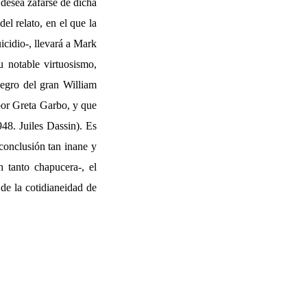
 desea zafarse de dicha
el relato, en el que la
icidio-, llevará a Mark
u notable virtuosismo,
negro del gran William
por Greta Garbo, y que
48. Juiles Dassin). Es
conclusión tan inane y
 tanto chapucera-, el
 de la cotidianeidad de