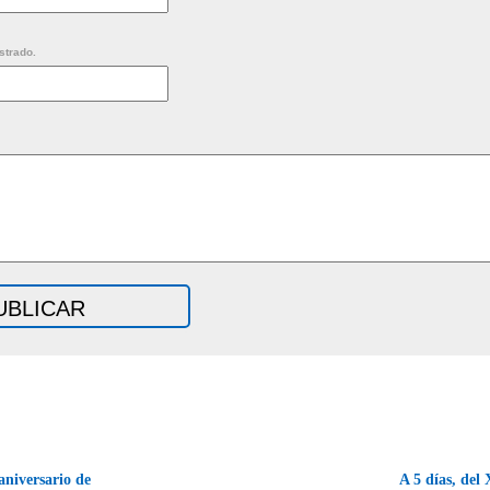
strado.
aniversario de
A 5 días, del