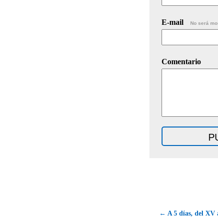
E-mail
No será mo
Comentario
← A 5 días, del XV 