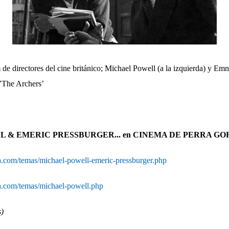
de directores del cine británico; Michael Powell (a la izquierda) y Emn
e ’The Archers’
 & EMERIC PRESSBURGER... en CINEMA DE PERRA G
ia.com/temas/michael-powell-emeric-pressburger.php
ia.com/temas/michael-powell.php
s)