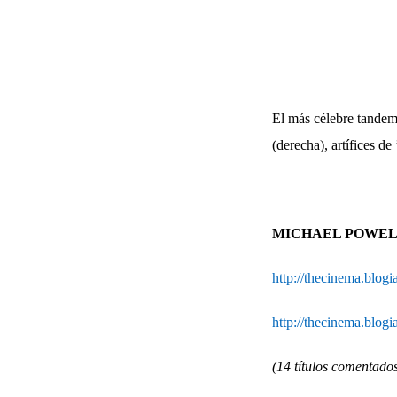
El más célebre tandem 
(derecha), artífices d
MICHAEL POWELL
http://thecinema.blog
http://thecinema.blog
(14 títulos comentado