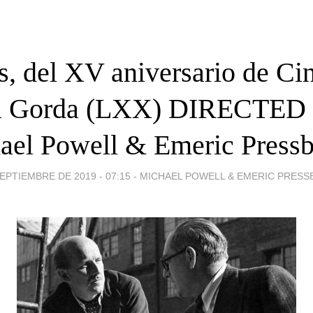
s, del XV aniversario de C
a Gorda (LXX) DIRECTED 
ael Powell & Emeric Pressb
EPTIEMBRE DE 2019 - 07:15
-
MICHAEL POWELL & EMERIC PRES