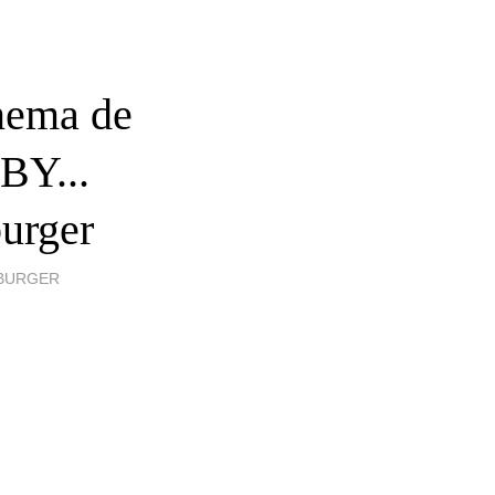
inema de
BY...
urger
SBURGER