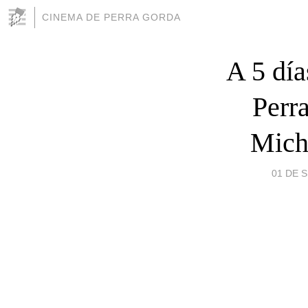
CINEMA DE PERRA GORDA
A 5 día
Perr
Mich
01 DE S