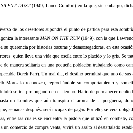
a
SILENT DUST
(1949, Lance Comfort) en la que, sin embargo, dicha
niverso de los desertores supondrá el punto de partida para esta sombrí
agoniza la interesante
MAN ON THE RUN
(1949), con la que Lawrenc
a su querencia por historias oscuras y desasosegadoras, en esta ocasió
tores, quien lleva una vida que oscila entre lo placido y lo gris. Se tra
ve de manera solitaria en una pequeña población trabajando como cam
pecable Derek Farr). Un mal día, el destino permitirá que uno de sus
th More- lo reconozca, reprochándole su comportamiento y somet
intuirá se iría prolongando en el tiempo. Harto de permanecer oculto 
hasta un Londres que aún transpira el aroma de la posguerra, don
ue, semanas después, será incapaz de pagar. Por ello, se verá obliga
as, entre las cuales se encuentra la pistola que utilizó en combate, 
a un comercio de compra-venta, vivirá un asalto al destartalado estab