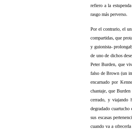
refiero a la estupend
rasgo más perverso.
Por el contrario, el u
compartidas, que prot
y guionista- prolongab
de uno de dichos deser
Peter Burden, que vi
falso de Brown (un im
encarnado por Kenne
chantaje, que Burden 
cerrado, y viajando 
degradado cuartucho q
sus escasas pertenenci
cuando va a ofrecerla 