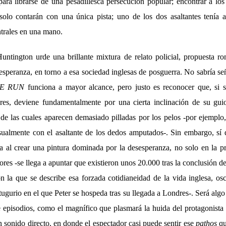
ara librarse de una pesadillesca persecución popular; encontrar a los 
 solo contarán con una única pista; uno de los dos asaltantes tenía a
ntrales en una mano.
untington urde una brillante mixtura de relato policial, propuesta r
sesperanza, en torno a esa sociedad inglesas de posguerra. No sabría se
E RUN
funciona a mayor alcance, pero justo es reconocer que, si s
res, deviene fundamentalmente por una cierta inclinación de su gui
 de las cuales aparecen demasiado pilladas por los pelos -por ejemplo
sualmente con el asaltante de los dedos amputados-. Sin embargo, sí 
a al crear una pintura dominada por la desesperanza, no solo en la pr
res -se llega a apuntar que existieron unos 20.000 tras la conclusión d
n la que se describe esa forzada cotidianeidad de la vida inglesa, o
ugurio en el que Peter se hospeda tras su llegada a Londres-. Será algo 
 episodios, como el magnífico que plasmará la huida del protagonista 
n sonido directo, en donde el espectador casi puede sentir ese
pathos
qu