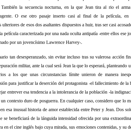
 También la secuencia nocturna, en la que Jean tira al rio el arma
agente. O ese otro pasaje inserto casi al final de la película, en
 ulteriores de esos dos asaltantes dispuestos a huir, tras ser casi acosa
 la película caracterizada por una nada oculta antipatía -entre ellos ese 
rnado por un jovencísimo Lawrence Harvey-.
io tan desesperanzado, sin evitar incluso tras su valerosa acción fin
epuración militar, ante la cual será Jean la que lo esperará, planteando 
arios a los que unas circunstancias límite unieron de manera ines
ión para justificar la deserción del protagonista -el fallecimiento de l
ejar entrever esa tendencia a la intolerancia de la población -la indignac
n un contexto duro de posguerra. En cualquier caso, considero que lo 
 en esa inusual historia de amor establecida entre Peter y Jean. Dos s
e se beneficiará de la lánguida intensidad ofrecida por una extraordi
ra en el cine inglés bajo cuya mirada, sus emociones contenidas, y su d