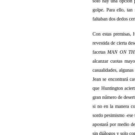
solo hay una opción p
golpe. Para ello, tan
faltaban dos dedos ce
Con estas premisas, H
revestida de cierta de
facetas
MAN ON TH
alcanzar cuotas mayo
casualidades, algunas
Jean se encontrará ca
que Huntington aciert
gran número de deserto
si no en la manera co
sordo pesimismo -ese t
apostará por medio de
sin diálogos y solo co