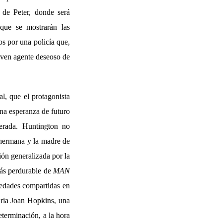
 de Peter, donde será
 que se mostrarán las
dos por una policía que,
joven agente deseoso de
al, que el protagonista
una esperanza de futuro
perada. Huntington no
a hermana y la madre de
ión generalizada por la
más perdurable de
MAN
oledades compartidas en
naria Joan Hopkins, una
eterminación, a la hora