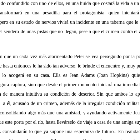
ndo confundido con uno de ellos, en una huida que costará la vida a un 
nsformará en una pesadilla para el protagonista, quien intentar
 pero en su estado de nervios vivirá un incidente en una taberna que le h
l sendero de unas pistas que no llegan, pese a que el crimen contra el 
 que un cada vez más atormentado Peter se vea perseguido por la po
 hasta entonces le ha sido tan adverso, le brinde el encuentro y, muy p
 lo acogerá en su casa. Ella es Jean Adams (Joan Hopkins) quien
gura captura, sino que desde el primer momento iniciará una inmediata
 de manera intuitiva su condición de desertor. Sin que ambos lo ap
 -a él, acusado de un crimen, además de la irregular condición militar 
á consolidando algo más que una amistad, y ayudando activamente Je
que este porta por el río, hasta llevárselo de viaje a casa de una amiga 
 consolidarán lo que ya supone una esperanza de futuro-. En realidad