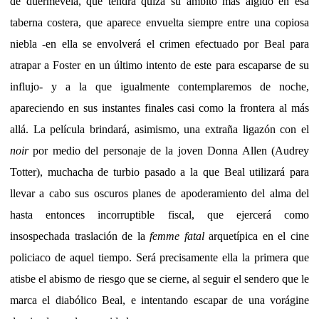
de duermevela, que tendrá quizá su ámbito más álgido en esa
taberna costera, que aparece envuelta siempre entre una copiosa
niebla -en ella se envolverá el crimen efectuado por Beal para
atrapar a Foster en un último intento de este para escaparse de su
influjo- y a la que igualmente contemplaremos de noche,
apareciendo en sus instantes finales casi como la frontera al más
allá. La película brindará, asimismo, una extraña ligazón con el
noir
por medio del personaje de la joven Donna Allen (Audrey
Totter), muchacha de turbio pasado a la que Beal utilizará para
llevar a cabo sus oscuros planes de apoderamiento del alma del
hasta entonces incorruptible fiscal, que ejercerá como
insospechada traslación de la
femme fatal
arquetípica en el cine
policiaco de aquel tiempo. Será precisamente ella la primera que
atisbe el abismo de riesgo que se cierne, al seguir el sendero que le
marca el diabólico Beal, e intentando escapar de una vorágine