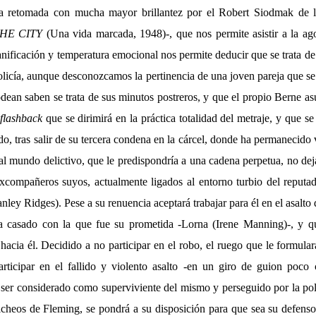
ía retomada con mucha mayor brillantez por el Robert Siodmak de la
HE CITY
(Una vida marcada, 1948)-, que nos permite asistir a la ag
nificación y temperatura emocional nos permite deducir que se trata d
policía, aunque desconozcamos la pertinencia de una joven pareja que s
odean saben se trata de sus minutos postreros, y que el propio Berne as
flashback
que se dirimirá en la práctica totalidad del metraje, y que se 
o, tras salir de su tercera condena en la cárcel, donde ha permanecido 
al mundo delictivo, que le predispondría a una cadena perpetua, no dej
xcompañeros suyos, actualmente ligados al entorno turbio del reput
nley Ridges). Pese a su renuencia aceptará trabajar para él en el asalto
 casado con la que fue su prometida -Lorna (Irene Manning)-, y qu
acia él. Decidido a no participar en el robo, el ruego que le formular
rticipar en el fallido y violento asalto -en un giro de guion poco 
 ser considerado como superviviente del mismo y perseguido por la poli
icheos de Fleming, se pondrá a su disposición para que sea su defensor