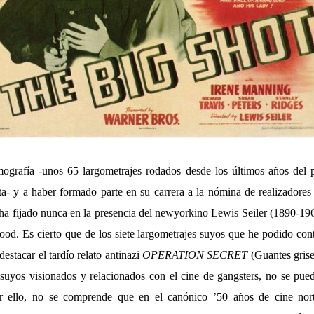
mografía -unos 65 largometrajes rodados desde los últimos años del p
nta- y a haber formado parte en su carrera a la nómina de realizadores
 ha fijado nunca en la presencia del newyorkino Lewis Seiler (1890-19
od. Es cierto que de los siete largometrajes suyos que he podido cont
destacar el tardío relato antinazi
OPERATION SECRET
(Guantes grise
s suyos visionados y relacionados con el cine de gangsters, no se pue
or ello, no se comprende que en el canónico ’50 años de cine nor