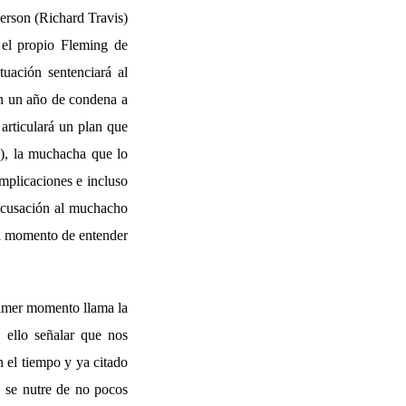
derson (Richard Travis)
r el propio Fleming de
tuación sentenciará al
én un año de condena a
articulará un plan que
s), la muchacha que lo
omplicaciones e incluso
 acusación al muchacho
 el momento de entender
primer momento llama la
 ello señalar que nos
 el tiempo y ya citado
, se nutre de no pocos