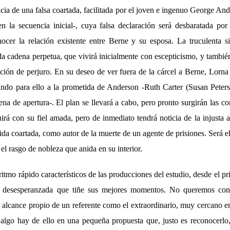
ia de una falsa coartada, facilitada por el joven e ingenuo George An
n la secuencia inicial-, cuya falsa declaración será desbaratada po
ocer la relación existente entre Berne y su esposa. La truculenta si
ida cadena perpetua, que vivirá inicialmente con escepticismo, y tambi
ión de perjuro. En su deseo de ver fuera de la cárcel a Berne, Lorna 
lizando para ello a la prometida de Anderson -Ruth Carter (Susan Peter
a de apertura-. El plan se llevará a cabo, pero pronto surgirán las c
uirá con su fiel amada, pero de inmediato tendrá noticia de la injusta
lida coartada, como autor de la muerte de un agente de prisiones. Será
 el rasgo de nobleza que anida en su interior.
ritmo rápido característicos de las producciones del estudio, desde el 
a desesperanzada que tiñe sus mejores momentos. No queremos con
 alcance propio de un referente como el extraordinario, muy cercano en
 algo hay de ello en una pequeña propuesta que, justo es reconocerlo