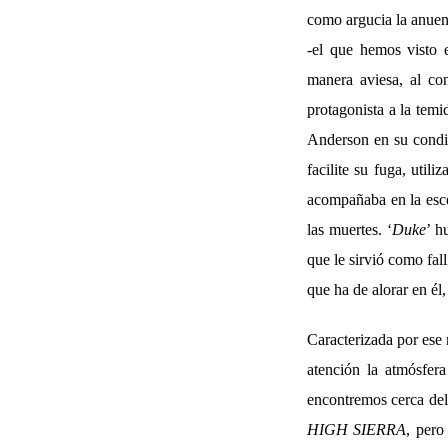
como argucia la anuenc
-el que hemos visto e
manera aviesa, al con
protagonista a la tem
Anderson en su condic
facilite su fuga, uti
acompañaba en la escen
las muertes. ‘
Duke
’ h
que le sirvió como fal
que ha de alorar en él,
Caracterizada por ese 
atención la atmósfer
encontremos cerca del
HIGH SIERRA
, pero