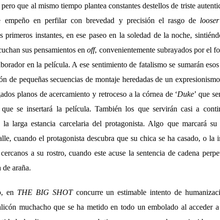
, pero que al mismo tiempo plantea constantes destellos de triste autenti
se empeño en perfilar con brevedad y precisión el rasgo de
looser
primeros instantes, en ese paseo en la soledad de la noche, sintién
escuchan sus pensamientos en
off
, convenientemente subrayados por el 
aborador en la película. A ese sentimiento de fatalismo se sumarán esos
ción de pequeñas secuencias de montaje heredadas de un expresionismo 
gados planos de acercamiento y retroceso a la córnea de ‘
Duke
’ que se
que se insertará la película. También los que servirán casi a cont
 la larga estancia carcelaria del protagonista. Algo que marcará s
alle, cuando el protagonista descubra que su chica se ha casado, o la 
cercanos a su rostro, cuando este acuse la sentencia de cadena perpe
 de araña.
o, en
THE BIG SHOT
concurre un estimable intento de humanizac
alicón muchacho que se ha metido en todo un embolado al acceder a s