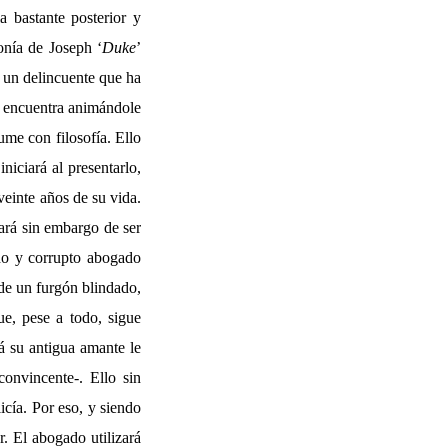
 bastante posterior y
onía de Joseph ‘
Duke
’
e un delincuente que ha
e encuentra animándole
ume con filosofía. Ello
iniciará al presentarlo,
veinte años de su vida.
ará sin embargo de ser
ado y corrupto abogado
 de un furgón blindado,
e, pese a todo, sigue
á su antigua amante le
convincente-. Ello sin
cía. Por eso, y siendo
. El abogado utilizará