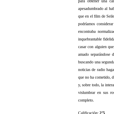
para obtener una ca
apesadumbrado al habe
que en el film de Sei
podríamos considerar
encontraba normalizad
inquebrantable fidelid
casar con alguien que
amado separándose del
buscando una segunda 
noticias de radio hag
que no ha cometido, do
y, sobre todo, la inte
vislumbrar en sus ro
completo.
Calificación:
2’5