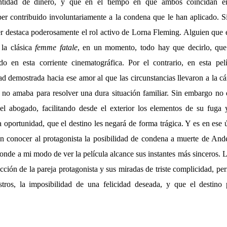
ntidad de dinero, y que en el tiempo en que ambos coincidan en
r contribuido involuntariamente a la condena que le han aplicado. 
ler destaca poderosamente el rol activo de Lorna Fleming. Alguien qu
 la clásica
femme fatale
, en un momento, todo hay que decirlo, que 
o en esta corriente cinematográfica. Por el contrario, en esta pel
ad demostrada hacia ese amor al que las circunstancias llevaron a la c
 no amaba para resolver una dura situación familiar. Sin embargo no
 abogado, facilitando desde el exterior los elementos de su fuga y
oportunidad, que el destino les negará de forma trágica. Y es en ese ú
an conocer al protagonista la posibilidad de condena a muerte de And
nde a mi modo de ver la película alcance sus instantes más sinceros. L
racción de la pareja protagonista y sus miradas de triste complicidad, per
stros, la imposibilidad de una felicidad deseada, y que el destino 