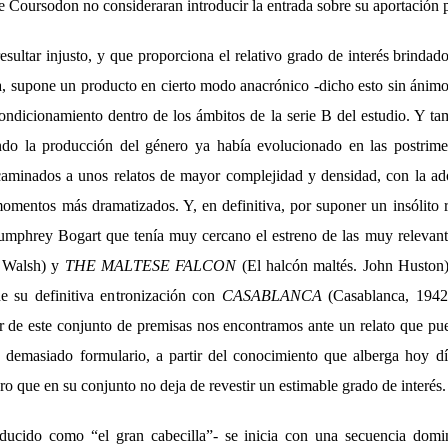
e Coursodon no consideraran introducir la entrada sobre su aportación p
sultar injusto, y que proporciona el relativo grado de interés brinda
a, supone un producto en cierto modo anacrónico -dicho esto sin ánimo
condicionamiento dentro de los ámbitos de la serie B del estudio. Y t
ando la producción del género ya había evolucionado en las postrime
ncaminados a unos relatos de mayor complejidad y densidad, con la a
momentos más dramatizados. Y, en definitiva, por suponer un insólito r
Humphrey Bogart que tenía muy cercano el estreno de las muy relevan
l Walsh) y
THE MALTESE FALCON
(El halcón maltés. John Huston)
e su definitiva entronización con
CASABLANCA
(Casablanca, 1942
ir de este conjunto de premisas nos encontramos ante un relato que pu
demasiado formulario, a partir del conocimiento que alberga hoy día
ero que en su conjunto no deja de revestir un estimable grado de interés.
ducido como “el gran cabecilla”- se inicia con una secuencia dom