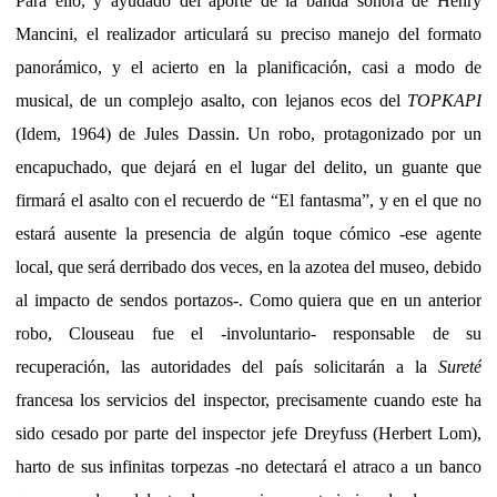
Para ello, y ayudado del aporte de la banda sonora de Henry
Mancini, el realizador articulará su preciso manejo del formato
panorámico, y el acierto en la planificación, casi a modo de
musical, de un complejo asalto, con lejanos ecos del
TOPKAPI
(Idem, 1964) de Jules Dassin. Un robo, protagonizado por un
encapuchado, que dejará en el lugar del delito, un guante que
firmará el asalto con el recuerdo de “El fantasma”, y en el que no
estará ausente la presencia de algún toque cómico -ese agente
local, que será derribado dos veces, en la azotea del museo, debido
al impacto de sendos portazos-. Como quiera que en un anterior
robo, Clouseau fue el -involuntario- responsable de su
recuperación, las autoridades del país solicitarán a la
Sureté
francesa los servicios del inspector, precisamente cuando este ha
sido cesado por parte del inspector jefe Dreyfuss (Herbert Lom),
harto de sus infinitas torpezas -no detectará el atraco a un banco