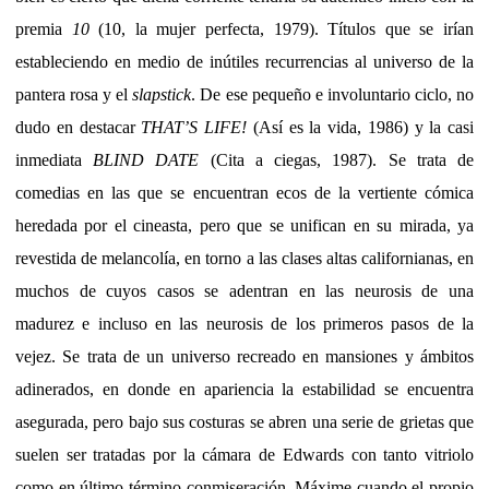
premia
10
(10, la mujer perfecta, 1979). Títulos que se irían
estableciendo en medio de inútiles recurrencias al universo de la
pantera rosa y el
slapstick
. De ese pequeño e involuntario ciclo, no
dudo en destacar
THAT’S LIFE!
(Así es la vida, 1986) y la casi
inmediata
BLIND DATE
(Cita a ciegas, 1987). Se trata de
comedias en las que se encuentran ecos de la vertiente cómica
heredada por el cineasta, pero que se unifican en su mirada, ya
revestida de melancolía, en torno a las clases altas californianas, en
muchos de cuyos casos se adentran en las neurosis de una
madurez e incluso en las neurosis de los primeros pasos de la
vejez. Se trata de un universo recreado en mansiones y ámbitos
adinerados, en donde en apariencia la estabilidad se encuentra
asegurada, pero bajo sus costuras se abren una serie de grietas que
suelen ser tratadas por la cámara de Edwards con tanto vitriolo
como en último término conmiseración. Máxime cuando el propio