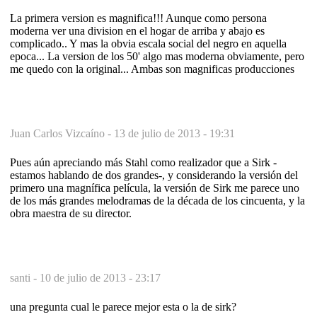
La primera version es magnifica!!! Aunque como persona
moderna ver una division en el hogar de arriba y abajo es
complicado.. Y mas la obvia escala social del negro en aquella
epoca... La version de los 50' algo mas moderna obviamente, pero
me quedo con la original... Ambas son magnificas producciones
Juan Carlos Vizcaíno -
13 de julio de 2013 - 19:31
Pues aún apreciando más Stahl como realizador que a Sirk -
estamos hablando de dos grandes-, y considerando la versión del
primero una magnífica película, la versión de Sirk me parece uno
de los más grandes melodramas de la década de los cincuenta, y la
obra maestra de su director.
santi -
10 de julio de 2013 - 23:17
una pregunta cual le parece mejor esta o la de sirk?