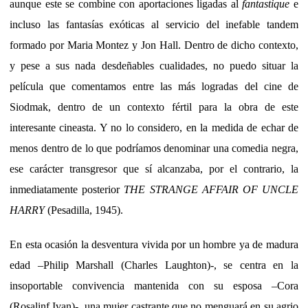
aunque este se combine con aportaciones ligadas al
fantastique
e
incluso las fantasías exóticas al servicio del inefable tandem
formado por Maria Montez y Jon Hall. Dentro de dicho contexto,
y pese a sus nada desdeñables cualidades, no puedo situar la
película que comentamos entre las más logradas del cine de
Siodmak, dentro de un contexto fértil para la obra de este
interesante cineasta. Y no lo considero, en la medida de echar de
menos dentro de lo que podríamos denominar una comedia negra,
ese carácter transgresor que sí alcanzaba, por el contrario, la
inmediatamente posterior
THE STRANGE AFFAIR OF UNCLE
HARRY
(Pesadilla, 1945).
En esta ocasión la desventura vivida por un hombre ya de madura
edad –Philip Marshall (Charles Laughton)-, se centra en la
insoportable convivencia mantenida con su esposa –Cora
(Rosalinf Ivan)-, una mujer castrante que no menguará en su agrio