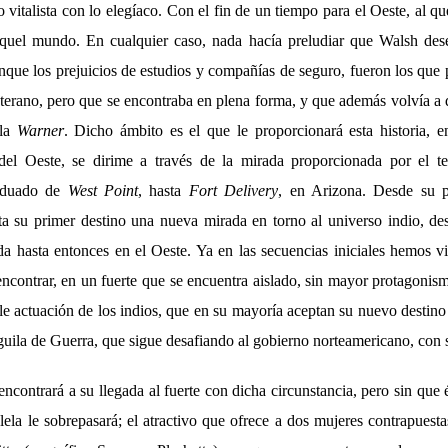
vitalista con lo elegíaco. Con el fin de un tiempo para el Oeste, al qu
quel mundo. En cualquier caso, nada hacía preludiar que Walsh dese
nque los prejuicios de estudios y compañías de seguro, fueron los que p
terano, pero que se encontraba en plena forma, y que además volvía a
 la
Warner
. Dicho ámbito es el que le proporcionará esta historia, e
 del Oeste, se dirime a través de la mirada proporcionada por el t
raduado de
West Point
, hasta
Fort Delivery
, en Arizona. Desde su p
ta su primer destino una nueva mirada en torno al universo indio, des
a hasta entonces en el Oeste. Ya en las secuencias iniciales hemos vis
 encontrar, en un fuerte que se encuentra aislado, sin mayor protagoni
ible actuación de los indios, que en su mayoría aceptan su nuevo destino 
uila de Guerra, que sigue desafiando al gobierno norteamericano, con s
ncontrará a su llegada al fuerte con dicha circunstancia, pero sin que é
ela le sobrepasará; el atractivo que ofrece a dos mujeres contrapuesta