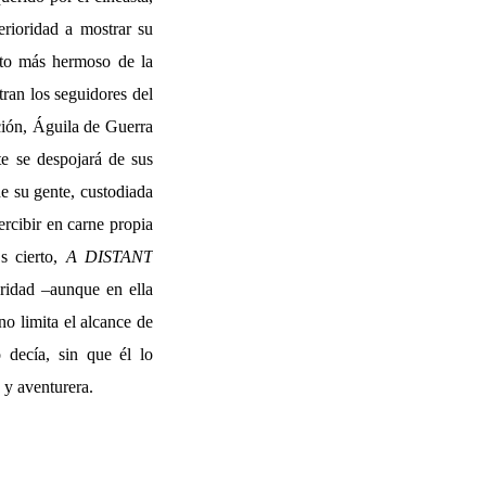
rioridad a mostrar su
nto más hermoso de la
tran los seguidores del
ción, Águila de Guerra
e se despojará de sus
de su gente, custodiada
ercibir en carne propia
Es cierto,
A DISTANT
ridad –aunque en ella
no limita el alcance de
 decía, sin que él lo
a y aventurera.