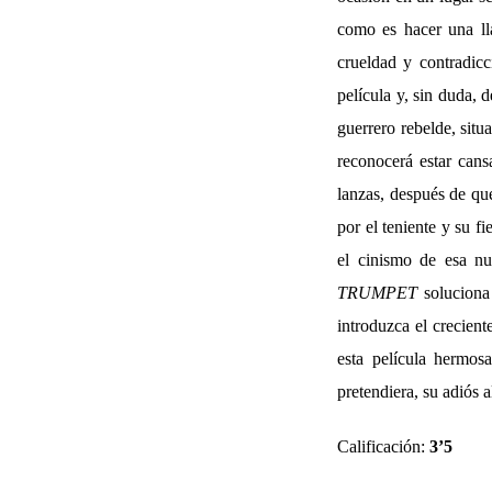
como es hacer una ll
crueldad y contradic
película y, sin duda, 
guerrero rebelde, sit
reconocerá estar can
lanzas, después de que
por el teniente y su f
el cinismo de esa nue
TRUMPET
soluciona
introduzca el crecient
esta película hermos
pretendiera, su adiós a
Calificación:
3’5