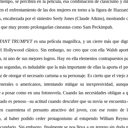
iempo, se percibirá en la película, esa combinación de clasicismo y m
 el enfrentamiento de las dos mujeres en torno a la figura de Hazzard,
s, encabezada por el siniestro Seely Jones (Claude Atkins), mostrando 
es que muy pronto prolongarían cineastas como Sam Peckimpah.
STANT TRUMPET
es una película magnífica, y un cierre más que dign
el Hollywood clásico. Sin embargo, no creo que con ella Walsh aport
, ni uno de sus mejores logros. Hay en ella elementos contrapuestos pa
las segundas, es indudable que la más importante de ellas la aporta el p
de otorgar el necesario carisma a su personaje. Es cierto que el viejo
enerales o americanos, intentando mitigar su inexpresividad, aunque
 a posar como en una fotonovela. Cuando las necesidades obligan a q
ltado es penoso –su actitud cuando descubre que su novia se encuentra 
n cuarentena el presunto atractivo del joven, con ese rostro de 
ó, al haber podido ceder protagonismo al estupendo William Reynol
cundario. Sin embargo, finalmente se nos lleva a un terreno sin duda q