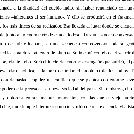
amada a la dignidad del pueblo indio, sin haber renunciado con ante
ciones –inherentes al ser humano-. Y ello se producirá en el fragme
de los más líricos de su realizador. Esa llegada al lugar donde se encuen
uada junto a un enorme río de caudal lodoso. Tras una sincera conversa
sado de huir y luchar y, en una secuencia conmovedora, toda su gent
 él lo haga de su atuendo de plumas. Se iniciará con ello el discurrir 
iel ayudante indio. Será el inicio del enorme desengaño que sufrirá, al p
va clase política, a la hora de tratar el problema de los indios. 
 con demasiada rapidez un conflicto que se plantea con enorme seve
e poder de la prensa en la nueva sociedad del país-. Sin embargo, ello 
a y dolorosa en sus mejores momentos, con las que el viejo tuerto
l cine, que siempre interpretó como traslación de una existencia vitalist