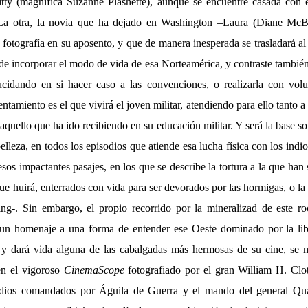
Kitty (magnífica Suzanne Plashette), aunque se encuentre casada con
La otra, la novia que ha dejado en Washington –Laura (Diane McBa
fotografía en su aposento, y que de manera inesperada se trasladará al 
e incorporar el modo de vida de esa Norteamérica, y contraste también
lucidando en si hacer caso a las convenciones, o realizarla con vol
ntamiento es el que vivirá el joven militar, atendiendo para ello tanto a 
 aquello que ha ido recibiendo en su educación militar. Y será la base so
belleza, en todos los episodios que atiende esa lucha física con los indio
esos impactantes pasajes, en los que se describe la tortura a la que ha
ue huirá, enterrados con vida para ser devorados por las hormigas, o la
ng-. Sin embargo, el propio recorrido por la mineralizad de este ro
 un homenaje a una forma de entender ese Oeste dominado por la lib
 y dará vida alguna de las cabalgadas más hermosas de su cine, se 
 en el vigoroso
CinemaScope
fotografiado por el gran William H. Cloth
ndios comandados por Águila de Guerra y el mando del general Qu