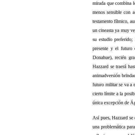
mirada que combina lo 
menos sensible con a
testamento fílmico, au
un cineasta ya muy ve
su estudio preferido;
presente y el futuro
Donahue), recién g
Hazzard se traerá has
animadversión brindad
futuro militar se va a
cierto límite a la pos
única excepción de Ág
Así pues, Hazzard se e
una problemática paral