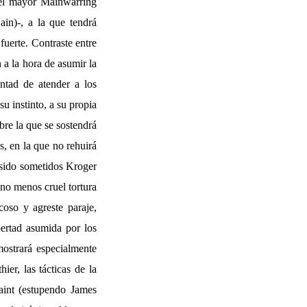
 el mayor Mainwarring
in)-, a la que tendrá
fuerte. Contraste entre
 a la hora de asumir la
untad de atender a los
su instinto, a su propia
bre la que se sostendrá
s, en la que no rehuirá
n sido sometidos Kroger
 no menos cruel tortura
coso y agreste paraje,
ertad asumida por los
mostrará especialmente
ier, las tácticas de la
aint (estupendo James