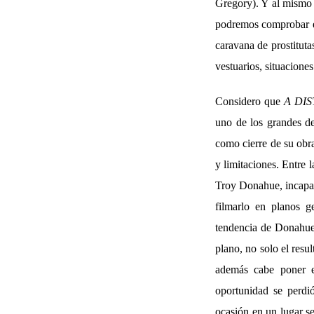
Gregory). Y al mismo t
podremos comprobar en
caravana de prostituta
vestuarios, situacion
Considero que
A DI
uno de los grandes d
como cierre de su obra
y limitaciones. Entre 
Troy Donahue, incapaz 
filmarlo en planos g
tendencia de Donahue
plano, no solo el resu
además cabe poner e
oportunidad se perdi
ocasión en un lugar se