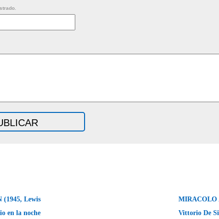
strado.
(1945, Lewis
MIRACOLO A
io en la noche
Vittorio De S