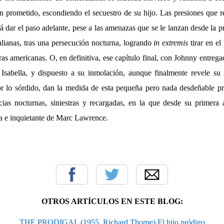
 prometido, escondiendo el secuestro de su hijo. Las presiones que re
á dar el paso adelante, pese a las amenazas que se le lanzan desde la pr
italianas, tras una persecución nocturna, logrando
in extremis
tirar en el
rras americanas. O, en definitiva, ese capítulo final, con Johnny entrega
sabella, y dispuesto a su inmolación, aunque finalmente revele su 
r lo sórdido, dan la medida de esta pequeña pero nada desdeñable p
as nocturnas, siniestras y recargadas, en la que desde su primera a
a e inquietante de Marc Lawrence.
OTROS ARTÍCULOS EN ESTE BLOG:
THE PRODIGAL (1955, Richard Thorpe) El hijo pródigo