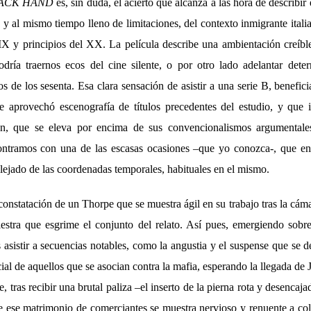
ACK HAND
es, sin duda, el acierto que alcanza a las hora de describi
o y al mismo tiempo lleno de limitaciones, del contexto inmigrante ital
XIX y principios del XX. La película describe una ambientación creíbl
dría traernos ecos del cine silente, o por otro lado adelantar det
ios de los sesenta. Esa clara sensación de asistir a una serie B, benefic
 aprovechó escenografía de títulos precedentes del estudio, y que i
ón, que se eleva por encima de sus convencionalismos argumentale
ntramos con una de las escasas ocasiones –que yo conozca-, que en
lejado de las coordenadas temporales, habituales en el mismo.
 constatación de un Thorpe que se muestra ágil en su trabajo tras la cám
iestra que esgrime el conjunto del relato. Así pues, emergiendo sobr
asistir a secuencias notables, como la angustia y el suspense que se 
icial de aquellos que se asocian contra la mafia, esperando la llegada de
, tras recibir una brutal paliza –el inserto de la pierna rota y desencaja
ue ese matrimonio de comerciantes se muestra nervioso y renuente a col