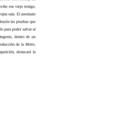
cibe ese viejo testigo,
opia sala. El asesinato
 buzón las pruebas que
do para poder salvar al
ingenio, dentro de un
roducción de la
Metro
,
parición, destacará la