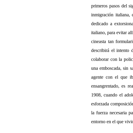
primeros pasos del si
inmigración italiana
dedicado a extorsion
italiano, para evitar a
cineasta tan formula
describirá el intent
colaborar con la polic
una emboscada, sin sa
agente con el que ib
ensangrentado, es re
1908, cuando el adol
esforzada composición
la fuerza necesaria p
entorno en el que vivi