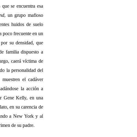
s que se encuentra esa
nd
, un grupo mafioso
entes huidos de suelo
era poco frecuente en un
 por su densidad, que
e familia dispuesto a
bargo, caerá víctima de
do la personalidad del
y muestren el cadáver
ladándose la acción a
or Gene Kelly, en una
ato, en su carencia de
rnando a New York y al
crimen de su padre.