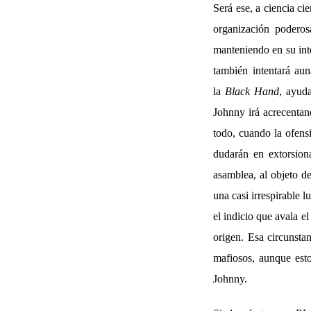
Será ese, a ciencia ci
organización poderos
manteniendo en su inte
también intentará au
la
Black Hand
, ayud
Johnny irá acrecentan
todo, cuando la ofens
dudarán en extorsion
asamblea, al objeto d
una casi irrespirable l
el indicio que avala e
origen. Esa circunstan
mafiosos, aunque esto
Johnny.