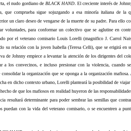
erta, el nudo gordiano de
BLACK HAND
. El creciente interés de Johnn
a, que comprueba sigue sojuzgando a esa minoría italiana de la 
rior un claro deseo de vengarse de la muerte de su padre. Para ello c
nar voluntades, para conformar un colectivo que se aglutine en cont
ado por el veterano comisario Louis Lorelli (magnifico J. Carrol Na
do su relación con la joven Isabella (Teresa Celli), que se erigirá en
iva de Johnny empiece a levantar la atención de los dirigentes del col
ar a los convecinos, e incluso presionar con la violencia, cuando s
e consolidar la organización que se oponga a la organización mafiosa.
ucha en dicho contexto urbano, Lorelli planteará la posibilidad de viajar 
l hecho de que los mafiosos en realidad huyeron de las responsabilidade
cia resultará determinante para poder sembrar las semillas que contra
s puedan con la vida del veterano comisario, o se encuentren a pun