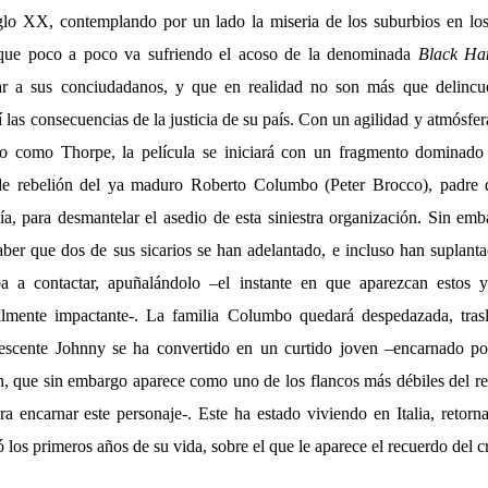
glo XX, contemplando por un lado la miseria de los suburbios en lo
, que poco a poco va sufriendo el acoso de la denominada
Black Ha
ar a sus conciudadanos, y que en realidad no son más que delincu
llí las consecuencias de la justicia de su país. Con un agilidad y atmósf
rio como Thorpe, la película se iniciará con un fragmento dominado
o de rebelión del ya maduro Roberto Columbo (Peter Brocco), padre d
ía, para desmantelar el asedio de esta siniestra organización. Sin em
ber que dos de sus sicarios se han adelantado, e incluso han suplanta
a a contactar, apuñalándolo –el instante en que aparezcan estos 
almente impactante-. La familia Columbo quedará despedazada, tras
escente Johnny se ha convertido en un curtido joven –encarnado p
, que sin embargo aparece como uno de los flancos más débiles del rel
ara encarnar este personaje-. Este ha estado viviendo en Italia, reto
ó los primeros años de su vida, sobre el que le aparece el recuerdo del 