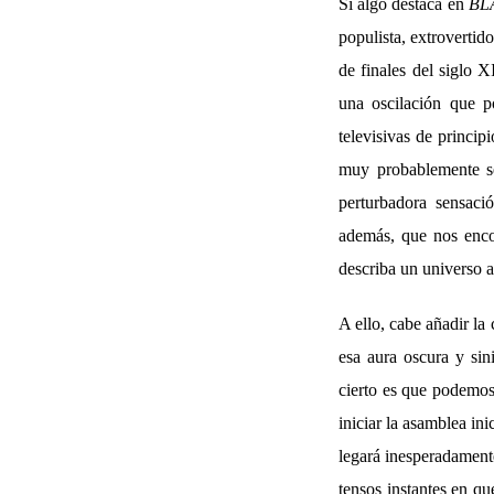
Si algo destaca en
BL
populista, extrovertid
de finales del siglo 
una oscilación que po
televisivas de princip
muy probablemente se
perturbadora sensaci
además, que nos enco
describa un universo a
A ello, cabe añadir la
esa aura oscura y sin
cierto es que podemos 
iniciar la asamblea in
legará inesperadamente
tensos instantes en q