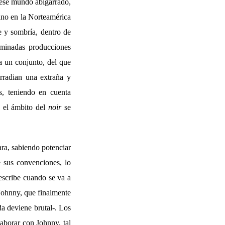
r ese mundo abigarrado,
iano en la Norteamérica
e y sombría, dentro de
erminadas producciones
ia un conjunto, del que
rradian una extraña y
s, teniendo en cuenta
 el ámbito del
noir
se
ara, sabiendo potenciar
e sus convenciones, lo
describe cuando se va a
 Johnny, que finalmente
da deviene brutal-. Los
aborar con Johnny, tal