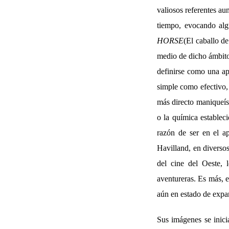
valiosos referentes a
tiempo, evocando alg
HORSE
(El caballo d
medio de dicho ámbito
definirse como una ap
simple como efectivo,
más directo maniqueís
o la química establec
razón de ser en el a
Havilland, en diversos
del cine del Oeste, 
aventureras. Es más, e
aún en estado de expan
Sus imágenes se inici