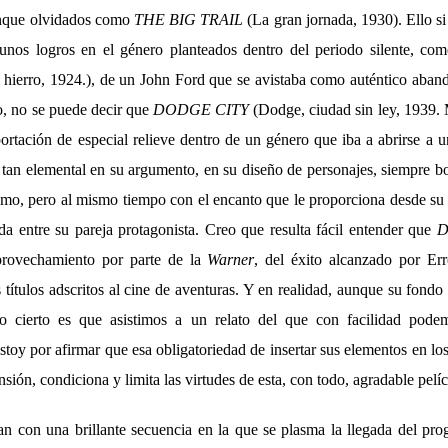
unque olvidados como
THE BIG TRAIL
(La gran jornada, 1930). Ello s
unos logros en el género planteados dentro del periodo silente, c
e hierro, 1924.), de un John Ford que se avistaba como auténtico aban
, no se puede decir que
DODGE CITY
(Dodge, ciudad sin ley, 1939. 
ortación de especial relieve dentro de un género que iba a abrirse a 
 tan elemental en su argumento, en su diseño de personajes, siempre bo
mo, pero al mismo tiempo con el encanto que le proporciona desde su
ida entre su pareja protagonista. Creo que resulta fácil entender que
D
provechamiento por parte de la
Warner
, del éxito alcanzado por Er
 títulos adscritos al cine de aventuras. Y en realidad, aunque su fondo
lo cierto es que asistimos a un relato del que con facilidad podem
stoy por afirmar que esa obligatoriedad de insertar sus elementos en l
sión, condiciona y limita las virtudes de esta, con todo, agradable pelíc
an con una brillante secuencia en la que se plasma la llegada del pro