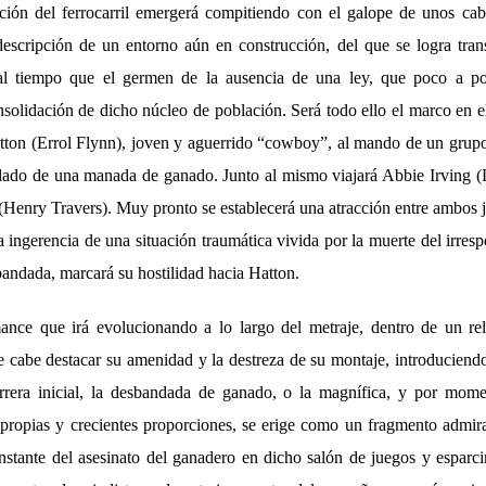
ción del ferrocarril emergerá compitiendo con el galope de unos cab
descripción de un entorno aún en construcción, del que se logra transm
 al tiempo que el germen de la ausencia de una ley, que poco a p
nsolidación de dicho núcleo de población. Será todo ello el marco en el
on (Errol Flynn), joven y aguerrido “cowboy”, al mando de un grupo 
slado de una manada de ganado. Junto al mismo viajará Abbie Irving (
 (Henry Travers). Muy pronto se establecerá una atracción entre ambos
la ingerencia de una situación traumática vivida por la muerte del irre
ndada, marcará su hostilidad hacia Hatton.
ance que irá evolucionando a lo largo del metraje, dentro de un re
e cabe destacar su amenidad y la destreza de su montaje, introduciendo
rrera inicial, la desbandada de ganado, o la magnífica, y por mom
 propias y crecientes proporciones, se erige como un fragmento admir
instante del asesinato del ganadero en dicho salón de juegos y esparc