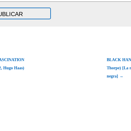
ASCINATION
BLACK HAND 
2, Hugo Haas)
Thorpe) [La 
negra] →