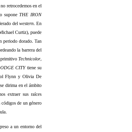
i no retrocedemos en el
omo supone
THE IRON
derado del
western
. En
Michael Curtiz), puede
un periodo dorado. Tan
rdeando la barrera del
 primitivo
Technicolor
,
ODGE CITY
tiene su
rol Flynn y Olivia De
 se dirima en el ámbito
os extraer sus raíces
os códigos de un género
ula.
greso a un entorno del