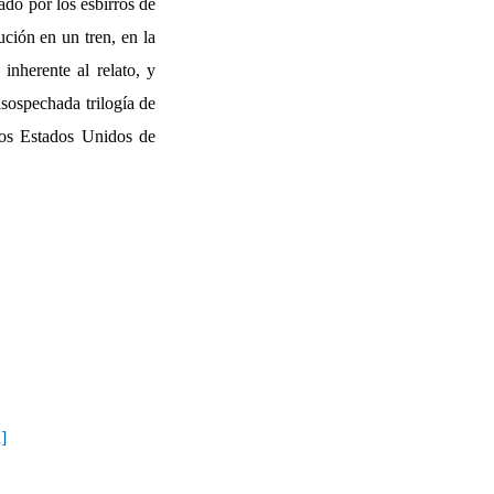
ado por los esbirros de
ución en un tren, en la
inherente al relato, y
nsospechada trilogía de
 los Estados Unidos de
]