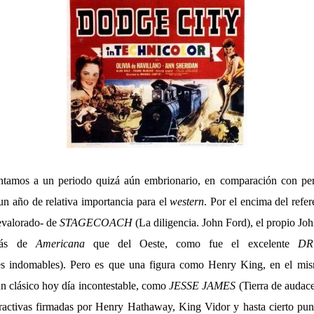
tamos a un periodo quizá aún embrionario, en comparación con pe
un año de relativa importancia para el
western
. Por el encima del refer
evalorado- de
STAGECOACH
(La diligencia. John Ford), el propio Joh
más de
Americana
que del Oeste, como fue el excelente
DR
s indomables). Pero es que una figura como Henry King, en el mis
un clásico hoy día incontestable, como
JESSE JAMES
(Tierra de audace
ractivas firmadas por Henry Hathaway, King Vidor y hasta cierto pu