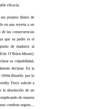
ble eficacia.
sus propios títulos de
do en una reyerta a un
o de las consecuencias
ya que su padre es el
apunto de madurez al
(Erin O’Brien-Moore).
larar su culpabilidad,
lmente declarar. En la
 (Whit Bissell)- por lo
rothy Tree)- solicite a
ar la absolución de un
á complicando de manera
de una condena segura…