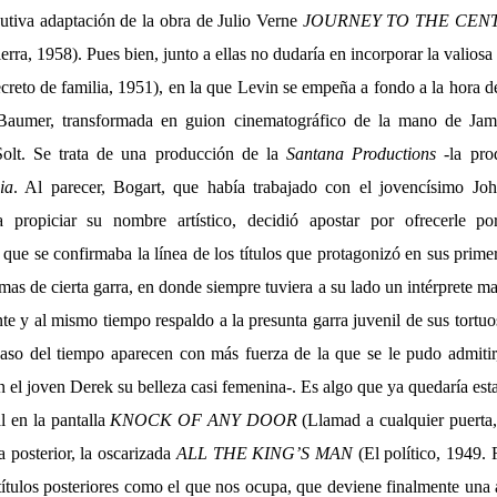
cutiva adaptación de la obra de Julio Verne
JOURNEY TO THE CEN
tierra, 1958). Pues bien, junto a ellas no dudaría en incorporar la valios
creto de familia, 1951), en la que Levin se empeña a fondo a la hora de 
 Baumer, transformada en guion cinematográfico de la mano de Ja
olt. Se trata de una producción de la
Santana Productions
-la pro
ia
. Al parecer, Bogart, que había trabajado con el jovencísimo J
a propiciar su nombre artístico, decidió apostar por ofrecerle 
 que se confirmaba la línea de los títulos que protagonizó en sus prime
ramas de cierta garra, en donde siempre tuviera a su lado un intérprete m
e y al mismo tiempo respaldo a la presunta garra juvenil de sus tortu
aso del tiempo aparecen con más fuerza de la que se le pudo admitir
 el joven Derek su belleza casi femenina-. Es algo que ya quedaría est
l en la pantalla
KNOCK OF ANY DOOR
(Llamad a cualquier puerta
a posterior, la oscarizada
ALL THE KING’S MAN
(El político, 1949. 
títulos posteriores como el que nos ocupa, que deviene finalmente una a