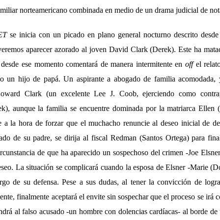
amiliar norteamericano combinada en medio de un drama judicial de nota
ET
se inicia con un picado en plano general nocturno descrito desde 
veremos aparecer azorado al joven David Clark (Derek). Este ha mata
 desde ese momento comentará de manera intermitente en
off
el relat
do un hijo de papá. Un aspirante a abogado de familia acomodada, 
Howard Clark (un excelente Lee J. Coob, ejerciendo como contr
k), aunque la familia se encuentre dominada por la matriarca Ellen 
e a la hora de forzar que el muchacho renuncie al deseo inicial de dec
o de su padre, se dirija al fiscal Redman (Santos Ortega) para fina
ircunstancia de que ha aparecido un sospechoso del crimen -Joe Elsner
seo. La situación se complicará cuando la esposa de Elsner -Marie (Do
go de su defensa. Pese a sus dudas, al tener la convicción de logr
nte, finalmente aceptará el envite sin sospechar que el proceso se ir
ondrá al falso acusado -un hombre con dolencias cardíacas- al borde 