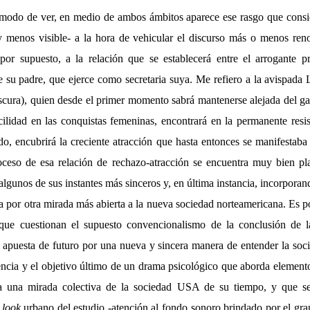
 modo de ver, en medio de ambos ámbitos aparece ese rasgo que consid
y menos visible- a la hora de vehicular el discurso más o menos ren
 por supuesto, a la relación que se establecerá entre el arrogante p
e su padre, que ejerce como secretaria suya. Me refiero a la avispada
scura), quien desde el primer momento sabrá mantenerse alejada del ga
ilidad en las conquistas femeninas, encontrará en la permanente resis
do, encubrirá la creciente atracción que hasta entonces se manifestaba
oceso de esa relación de rechazo-atracción se encuentra muy bien pl
lgunos de sus instantes más sinceros y, en última instancia, incorporand
por otra mirada más abierta a la nueva sociedad norteamericana. Es po
que cuestionan el supuesto convencionalismo de la conclusión de l
a apuesta de futuro por una nueva y sincera manera de entender la soc
sencia y el objetivo último de un drama psicológico que aborda elemento
la una mirada colectiva de la sociedad USA de su tiempo, y que s
o
look
urbano del estudio -atención al fondo sonoro brindado por el gr