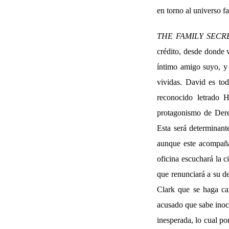
en torno al universo f
THE FAMILY SECR
crédito, desde donde 
íntimo amigo suyo, y
vividas. David es to
reconocido letrado 
protagonismo de Dere
Esta será determinant
aunque este acompañad
oficina escuchará la c
que renunciará a su de
Clark que se haga car
acusado que sabe inoce
inesperada, lo cual p