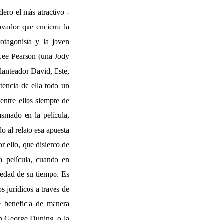
ero el más atractivo -
ovador que encierra la
rotagonista y la joven
 Lee Pearson (una Jody
lanteador David, Este,
tencia de ella todo un
 entre ellos siempre de
asmado en la película,
o al relato esa apuesta
r ello, que disiento de
a película, cuando en
iedad de su tiempo. Es
s jurídicos a través de
e beneficia de manera
an George Duning, o la