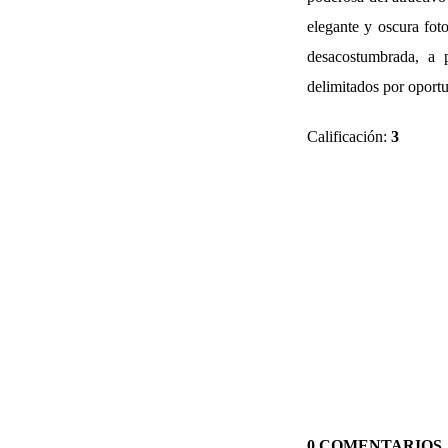
elegante y oscura fot
desacostumbrada, a 
delimitados por oport
Calificación:
3
0 COMENTARIOS