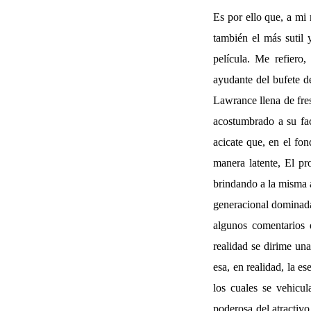
Es por ello que, a mi
también el más sutil 
película. Me refiero,
ayudante del bufete d
Lawrance llena de fre
acostumbrado a su fac
acicate que, en el fon
manera latente, El pr
brindando a la misma a
generacional dominada 
algunos comentarios 
realidad se dirime un
esa, en realidad, la e
los cuales se vehicu
poderosa del atractiv