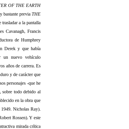
TER OF THE EARTH
a y bastante previa
THE
trasladar a la pantalla
mes Cavanagh, Francis
ductora de Humphrey
ohn Derek y que había
por un nuevo vehículo
ros años de carrera. Es
aduro y de carácter que
osos personajes -que he
, sobre todo debido al
ablecido en la obra que
, 1949. Nicholas Ray).
Robert Rossen). Y este
tractiva mirada crítica