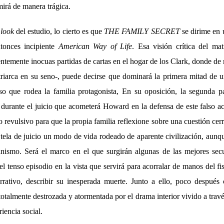
mirá de manera trágica.
e
look
del estudio, lo cierto es que
THE FAMILY SECRET
se dirime en 
ntonces incipiente
American Way of Life
. Esa visión crítica del mat
temente inocuas partidas de cartas en el hogar de los Clark, donde de 
riarca en su seno-, puede decirse que dominará la primera mitad de u
so que rodea la familia protagonista, En su oposición, la segunda pa
s durante el juicio que acometerá Howard en la defensa de este falso 
o revulsivo para que la propia familia reflexione sobre una cuestión cer
 tela de juicio un modo de vida rodeado de aparente civilización, aunq
anismo. Será el marco en el que surgirán algunas de las mejores secu
l tenso episodio en la vista que servirá para acorralar de manos del fis
rativo, describir su inesperada muerte. Junto a ello, poco después
totalmente destrozada y atormentada por el drama interior vivido a travé
riencia social.