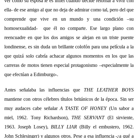
ver como su esposa le es infiel cuando decide retornar a vivir con
ella- de ese amigo al que no deja de admirar como tal, pero del que
comprende que vive en un mundo y una condición –su
homosexualidad-
que él no comparte. Ese largo plano con
reencuadre en que los dos amigos se alejan en un triste puente
londinense, es sin duda un brillante colofón para una película a la
que quizá solo cabría achacar algunos momentos en los que las
carreras de motos tienen especial protagonismo –especialmente la
que efectúan a Edimburgo-.
Antes señalaba las influencias que
THE LEATHER BOYS
mantiene con otros célebres títulos británicos de la época. Sin ser
muy audaces cabe señalar
A TASTE OF HONEY
(Un sabor a
miel, 1962. Tony Richardson),
THE SERVANT
(El sirviente,
1963. Joseph Losey),
BILLY LIAR
(Billy el embustero, 1962.
John Schlesinger) y algunos otros. Pese a esa influencia -¿a qué a