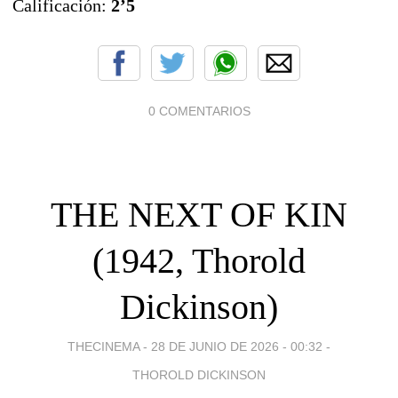
Calificación:
2’5
0 COMENTARIOS
THE NEXT OF KIN
(1942, Thorold
Dickinson)
THECINEMA -
28 DE JUNIO DE 2026 - 00:32
-
THOROLD DICKINSON