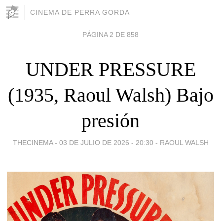
CINEMA DE PERRA GORDA
PÁGINA 2 DE 858
UNDER PRESSURE
(1935, Raoul Walsh) Bajo
presión
THECINEMA -
03 DE JULIO DE 2026 - 20:30
-
RAOUL WALSH