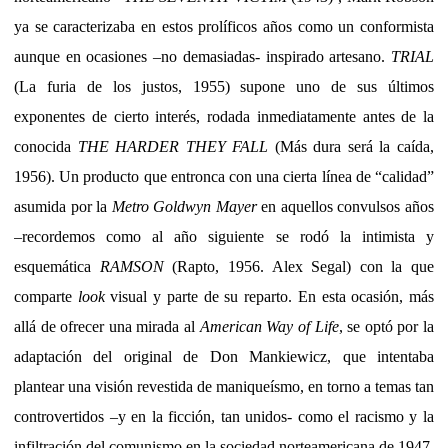
ya se caracterizaba en estos prolíficos años como un conformista
aunque en ocasiones –no demasiadas- inspirado artesano.
TRIAL
(La furia de los justos, 1955) supone uno de sus últimos
exponentes de cierto interés, rodada inmediatamente antes de la
conocida
THE HARDER THEY FALL
(Más dura será la caída,
1956). Un producto que entronca con una cierta línea de “calidad”
asumida por la
Metro Goldwyn Mayer
en aquellos convulsos años
–recordemos como al año siguiente se rodó la intimista y
esquemática
RAMSON
(Rapto, 1956. Alex Segal) con la que
comparte
look
visual y parte de su reparto. En esta ocasión, más
allá de ofrecer una mirada al
American Way of Life
, se optó por la
adaptación del original de Don Mankiewicz, que intentaba
plantear una visión revestida de maniqueísmo, en torno a temas tan
controvertidos –y en la ficción, tan unidos- como el racismo y la
infiltración del comunismo en la sociedad norteamericana de 1947,