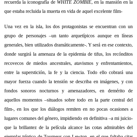
recuerda la iconografía de
WHITE ZOMBIE
, en la mansión en la
que estaba recluida la muerta en vida de aquel excelente film-
Una vez en la isla, los dos protagonistas se encuentran con un
grupo de personajes –un tanto arquetípicos aunque en líneas
generales, bien utilizados dramáticamente-. Y será en ese contexto,
donde surgirá la amenaza de la epidemia de tifus, los recónditos
recovecos de miedos ancestrales, atavismos y enfrentamientos,
entre la superstición, la fe y la ciencia. Todo ello cobrará una
mayor fuerza cuando la tensión se describa en imágenes, y con
fondos sonoros nocturnos y amenazadores, en demérito de
aquellos momentos –situados sobre todo en la parte central del
film-, en los que los diálogos remiten en no pocas ocasiones a
lugares comunes del género, impidiendo en definitiva –a mi juicio-
que la brillantez de la película alcance las cotas admirables del
ejemplar tríptico de Tourneur con Lewton -en el que faltaba citar